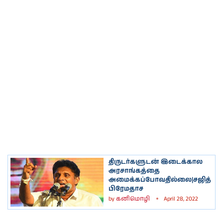
திருடர்களுடன் இடைக்கால
அரசாங்கத்தை
அமைக்கப்போவதில்​லை|சஜித்
பிரேமதாச
by
கனிமொழி
April 28, 2022