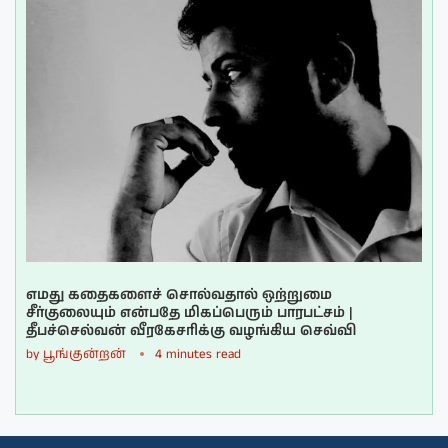
எமது கதைகளைச் சொல்வதால் ஒற்றுமை
சீர்குலையும் என்பதே மிகப்பெரும் பாரபட்சம் |
தீபச்செல்வன் வீரகேசரிக்கு வழங்கிய செவ்வி
by
பூங்குன்றன்
4 minutes read