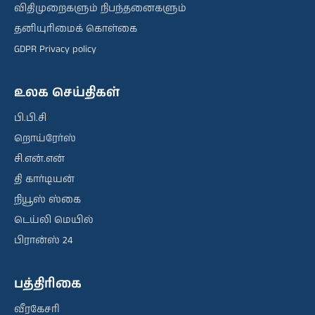
விதிமுறைகளும் நிபந்தனைகளும்
தனியுரிமைக் கொள்கை
GDPR Privacy policy
உலக செய்திகள்
பி.பி.சி
றொய்ரேர்ஸ்
சி.என்.என்
தி கார்டியன்
நியூஸ் ஸ்கை
டெய்லி மெயில்
பிரான்ஸ் 24
பத்திரிகை
வீரகேசரி