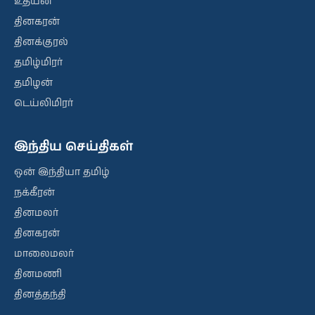
உதயன்
தினகரன்
தினக்குரல்
தமிழ்மிரர்
தமிழன்
டெய்லிமிரர்
இந்திய செய்திகள்
ஒன் இந்தியா தமிழ்
நக்கீரன்
தினமலர்
தினகரன்
மாலைமலர்
தினமணி
தினத்தந்தி