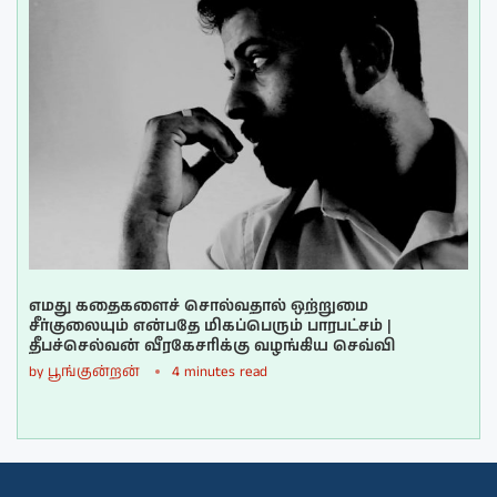
எமது கதைகளைச் சொல்வதால் ஒற்றுமை
சீர்குலையும் என்பதே மிகப்பெரும் பாரபட்சம் |
தீபச்செல்வன் வீரகேசரிக்கு வழங்கிய செவ்வி
by
பூங்குன்றன்
4 minutes read