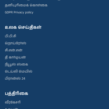
தனியுரிமைக் கொள்கை
GDPR Privacy policy
உலக செய்திகள்
பி.பி.சி
றொய்ரேர்ஸ்
சி.என்.என்
தி கார்டியன்
நியூஸ் ஸ்கை
டெய்லி மெயில்
பிரான்ஸ் 24
பத்திரிகை
வீரகேசரி