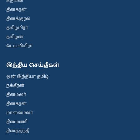
உதயன்
தினகரன்
தினக்குரல்
தமிழ்மிரர்
தமிழன்
டெய்லிமிரர்
இந்திய செய்திகள்
ஒன் இந்தியா தமிழ்
நக்கீரன்
தினமலர்
தினகரன்
மாலைமலர்
தினமணி
தினத்தந்தி