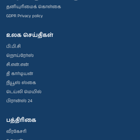
தனியுரிமைக் கொள்கை
GDPR Privacy policy
உலக செய்திகள்
பி.பி.சி
றொய்ரேர்ஸ்
சி.என்.என்
தி கார்டியன்
நியூஸ் ஸ்கை
டெய்லி மெயில்
பிரான்ஸ் 24
பத்திரிகை
வீரகேசரி