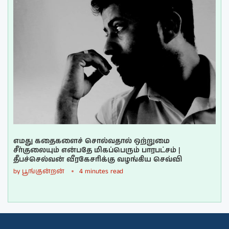
எமது கதைகளைச் சொல்வதால் ஒற்றுமை
சீர்குலையும் என்பதே மிகப்பெரும் பாரபட்சம் |
தீபச்செல்வன் வீரகேசரிக்கு வழங்கிய செவ்வி
by
பூங்குன்றன்
4 minutes read