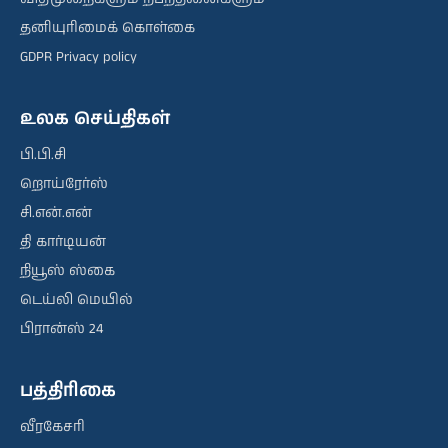
தனியுரிமைக் கொள்கை
GDPR Privacy policy
உலக செய்திகள்
பி.பி.சி
றொய்ரேர்ஸ்
சி.என்.என்
தி கார்டியன்
நியூஸ் ஸ்கை
டெய்லி மெயில்
பிரான்ஸ் 24
பத்திரிகை
வீரகேசரி