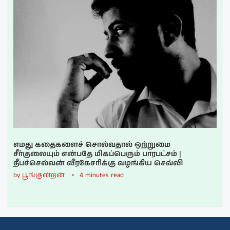
எமது கதைகளைச் சொல்வதால் ஒற்றுமை
சீர்குலையும் என்பதே மிகப்பெரும் பாரபட்சம் |
தீபச்செல்வன் வீரகேசரிக்கு வழங்கிய செவ்வி
by
பூங்குன்றன்
4 minutes read