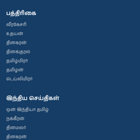
பத்திரிகை
வீரகேசரி
உதயன்
தினகரன்
தினக்குரல்
தமிழ்மிரர்
தமிழன்
டெய்லிமிரர்
இந்திய செய்திகள்
ஒன் இந்தியா தமிழ்
நக்கீரன்
தினமலர்
தினகரன்