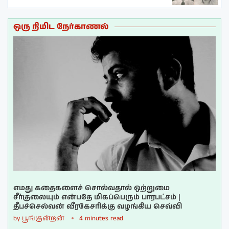
ஒரு நிமிட நேர்காணல்
எமது கதைகளைச் சொல்வதால் ஒற்றுமை
சீர்குலையும் என்பதே மிகப்பெரும் பாரபட்சம் |
தீபச்செல்வன் வீரகேசரிக்கு வழங்கிய செவ்வி
by
பூங்குன்றன்
4 minutes read