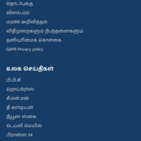
தொடர்புக்கு
விளம்பரம்
மரண அறிவித்தல்
விதிமுறைகளும் நிபந்தனைகளும்
தனியுரிமைக் கொள்கை
GDPR Privacy policy
உலக செய்திகள்
பி.பி.சி
றொய்ரேர்ஸ்
சி.என்.என்
தி கார்டியன்
நியூஸ் ஸ்கை
டெய்லி மெயில்
பிரான்ஸ் 24