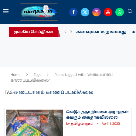
கனவுகள் உறங்காது | மா
முக்கிய செய்திகள்
Home
Tags
Posts tagged with "அடையாளம்
காணப்படவில்லை"
TAG:
அடையாளம் காணப்படவில்லை
வெடுக்குநாறிமலை அராஜகம்:
எவரும் கைதாகவில்லை!
by
தமிழ்மாறன்
April 1, 2023