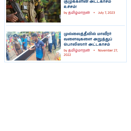
குழுக்களின் அட்டகாசம்
உச்சம்!
by
தமிழ்மாறன்
July 7, 2023
முல்லைத்தீவில் மாவீரர்
வளைவுகளை அறுத்துப்
பொலிஸார் அட்டகாசம்
by
தமிழ்மாறன்
November 27,
2022