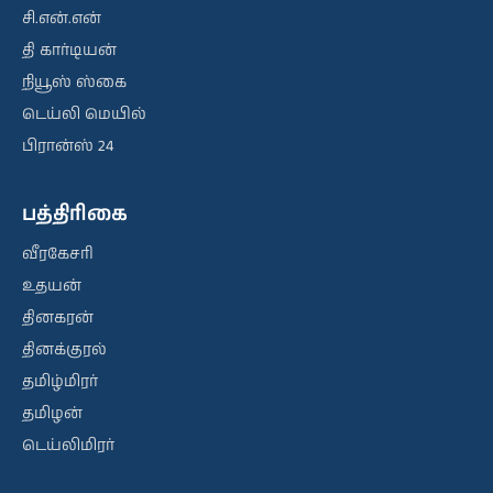
சி.என்.என்
தி கார்டியன்
நியூஸ் ஸ்கை
டெய்லி மெயில்
பிரான்ஸ் 24
பத்திரிகை
வீரகேசரி
உதயன்
தினகரன்
தினக்குரல்
தமிழ்மிரர்
தமிழன்
டெய்லிமிரர்