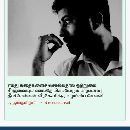
எமது கதைகளைச் சொல்வதால் ஒற்றுமை
சீர்குலையும் என்பதே மிகப்பெரும் பாரபட்சம் |
தீபச்செல்வன் வீரகேசரிக்கு வழங்கிய செவ்வி
by
பூங்குன்றன்
4 minutes read