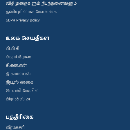
விதிமுறைகளும் நிபந்தனைகளும்
தனியுரிமைக் கொள்கை
GDPR Privacy policy
உலக செய்திகள்
பி.பி.சி
றொய்ரேர்ஸ்
சி.என்.என்
தி கார்டியன்
நியூஸ் ஸ்கை
டெய்லி மெயில்
பிரான்ஸ் 24
பத்திரிகை
வீரகேசரி