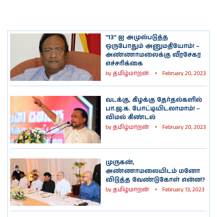
“13” ஐ அமுல்படுத்த
ஒருபோதும் அனுமதியோம்! –
அண்ணாமலைக்கு வீரசேகர
எச்சரிக்கை
by
தமிழ்மாறன்
February 20, 2023
வடக்கு, கிழக்கு தேர்தல்களில்
பா.ஜ.க. போட்டியிடலாமாம்! –
விமல் கிண்டல்
by
தமிழ்மாறன்
February 20, 2023
முருகன்,
அண்ணாமலையிடம் மனோ
விடுத்த வேண்டுகோள் என்ன?
by
தமிழ்மாறன்
February 13, 2023