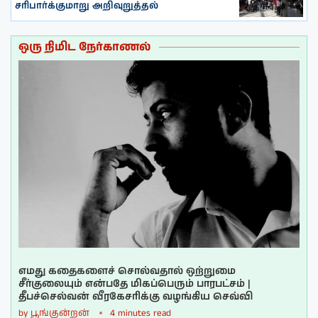
சரிபார்க்குமாறு அறிவுறுத்தல்
ஒரு நிமிட நேர்காணல்
எமது கதைகளைச் சொல்வதால் ஒற்றுமை
சீர்குலையும் என்பதே மிகப்பெரும் பாரபட்சம் |
தீபச்செல்வன் வீரகேசரிக்கு வழங்கிய செவ்வி
by
பூங்குன்றன்
4 minutes read