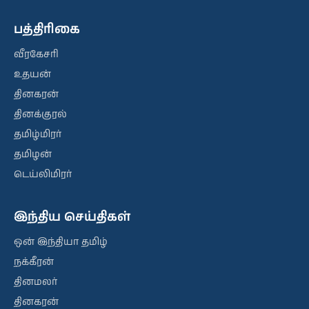
பத்திரிகை
வீரகேசரி
உதயன்
தினகரன்
தினக்குரல்
தமிழ்மிரர்
தமிழன்
டெய்லிமிரர்
இந்திய செய்திகள்
ஒன் இந்தியா தமிழ்
நக்கீரன்
தினமலர்
தினகரன்