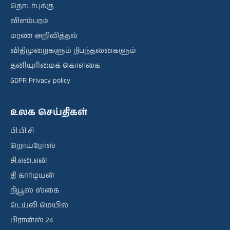
தொடர்புக்கு
விளம்பரம்
மரண அறிவித்தல்
விதிமுறைகளும் நிபந்தனைகளும்
தனியுரிமைக் கொள்கை
GDPR Privacy policy
உலக செய்திகள்
பி.பி.சி
றொய்ரேர்ஸ்
சி.என்.என்
தி கார்டியன்
நியூஸ் ஸ்கை
டெய்லி மெயில்
பிரான்ஸ் 24