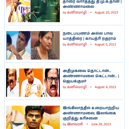
தாரை வார்த்தது தி.மு.க.தான் |
அண்ணாமலை
by
கனிமொழி
August 20, 2023
நடைபயணம் அல்ல பாவ
யாத்திரை | காயத்ரி ரகுராம்
by
கனிமொழி
August 5, 2023
அதிமுகவை தொட்டான்…
அண்ணாமலை கெட்டான்… |
ஜெயக்குமர்
by
கனிமொழி
August 4, 2023
இங்கிலாந்தில் உரையாற்றிய
அண்ணாமலை; இலங்கை
குறித்து கரிசனை
by
இளவரசி
June 28, 2023