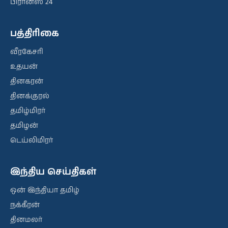
பிரான்ஸ் 24
பத்திரிகை
வீரகேசரி
உதயன்
தினகரன்
தினக்குரல்
தமிழ்மிரர்
தமிழன்
டெய்லிமிரர்
இந்திய செய்திகள்
ஒன் இந்தியா தமிழ்
நக்கீரன்
தினமலர்