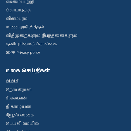
எம்மைப்பற்றி
தொடர்புக்கு
விளம்பரம்
மரண அறிவித்தல்
விதிமுறைகளும் நிபந்தனைகளும்
தனியுரிமைக் கொள்கை
GDPR Privacy policy
உலக செய்திகள்
பி.பி.சி
றொய்ரேர்ஸ்
சி.என்.என்
தி கார்டியன்
நியூஸ் ஸ்கை
டெய்லி மெயில்