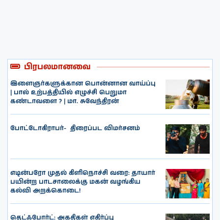
பிரபலமானவை
இளைஞர்களுக்கான பொன்னான வாய்ப்பு
| பால் உற்பத்தியில் எழுச்சி பெறுமா
கண்டாவளை ? | மா. சுவேந்திரன்
போட்டோகிராபர்- ‌ திரைப்பட விமர்சனம்
எடின்பரோ முதல் கிளிநொச்சி வரை: தாயார்
பயின்ற பாடசாலைக்கு மகன் வழங்கிய
கல்வி அறக்கொடை!
தெட்ஃபோர்ட்: அகதிகள் எதிர்ப்பு