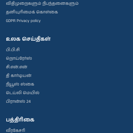
விதிமுறைகளும் நிபந்தனைகளும்
தனியுரிமைக் கொள்கை
GDPR Privacy policy
உலக செய்திகள்
பி.பி.சி
றொய்ரேர்ஸ்
சி.என்.என்
தி கார்டியன்
நியூஸ் ஸ்கை
டெய்லி மெயில்
பிரான்ஸ் 24
பத்திரிகை
வீரகேசரி