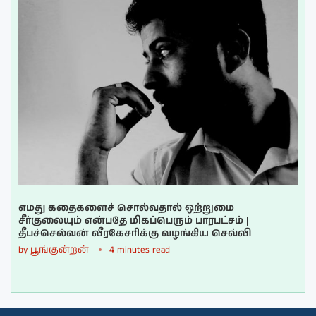
எமது கதைகளைச் சொல்வதால் ஒற்றுமை
சீர்குலையும் என்பதே மிகப்பெரும் பாரபட்சம் |
தீபச்செல்வன் வீரகேசரிக்கு வழங்கிய செவ்வி
by
பூங்குன்றன்
4 minutes read