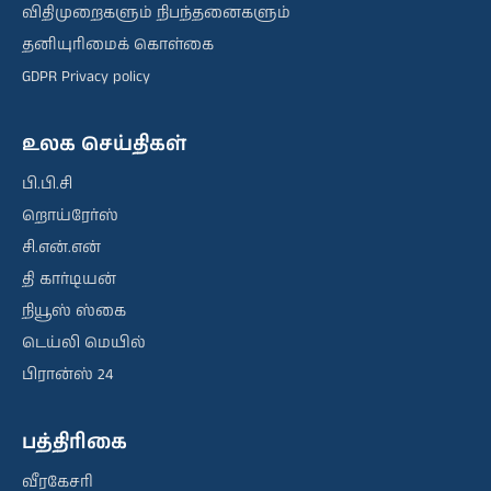
விதிமுறைகளும் நிபந்தனைகளும்
தனியுரிமைக் கொள்கை
GDPR Privacy policy
உலக செய்திகள்
பி.பி.சி
றொய்ரேர்ஸ்
சி.என்.என்
தி கார்டியன்
நியூஸ் ஸ்கை
டெய்லி மெயில்
பிரான்ஸ் 24
பத்திரிகை
வீரகேசரி