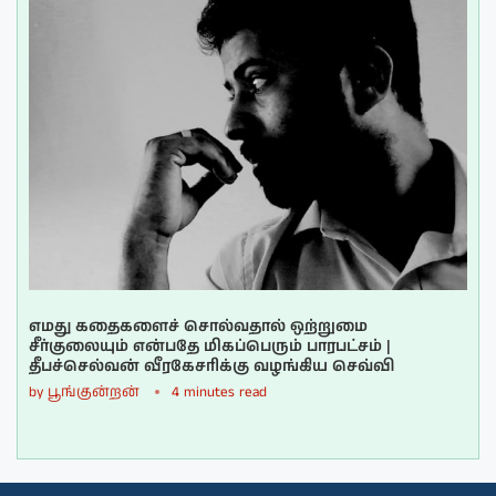
எமது கதைகளைச் சொல்வதால் ஒற்றுமை
சீர்குலையும் என்பதே மிகப்பெரும் பாரபட்சம் |
தீபச்செல்வன் வீரகேசரிக்கு வழங்கிய செவ்வி
by
பூங்குன்றன்
4 minutes read