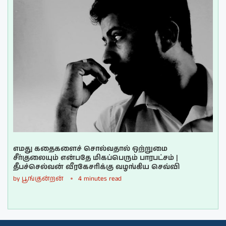
எமது கதைகளைச் சொல்வதால் ஒற்றுமை
சீர்குலையும் என்பதே மிகப்பெரும் பாரபட்சம் |
தீபச்செல்வன் வீரகேசரிக்கு வழங்கிய செவ்வி
by
பூங்குன்றன்
4 minutes read