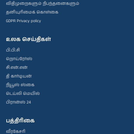
விதிமுறைகளும் நிபந்தனைகளும்
தனியுரிமைக் கொள்கை
GDPR Privacy policy
உலக செய்திகள்
பி.பி.சி
றொய்ரேர்ஸ்
சி.என்.என்
தி கார்டியன்
நியூஸ் ஸ்கை
டெய்லி மெயில்
பிரான்ஸ் 24
பத்திரிகை
வீரகேசரி