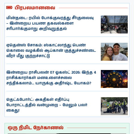
பிரபலமானவை
மின்தடை: ரயில் போக்குவரத்து சீர்குலைவு
– இன்றைய பயண தகவல்களை
சரிபார்க்குமாறு அறிவுறுத்தல்
ஏதென்ஸ் சோகம்: ஸ்காட்லாந்து பெண்
கொலை வழக்கில் ஆப்கான் குத்துச்சண்டை
வீரர் மீது குற்றச்சாட்டு
இன்றைய ராசிபலன் 07 ஓகஸ்ட் 2026: இந்த 4
ராசிக்காரர்கள் மனஉளைச்சலை
சந்திக்கலாம்… யாருக்கு அதிர்ஷ்ட யோகம்?
தெட்ஃபோர்ட்: அகதிகள் எதிர்ப்பு
போராட்டத்தில் வன்முறை – மேலும் பலர்
கைது!
ஒரு நிமிட நேர்காணல்