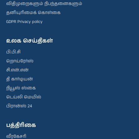
விதிமுறைகளும் நிபந்தனைகளும்
தனியுரிமைக் கொள்கை
GDPR Privacy policy
உலக செய்திகள்
பி.பி.சி
றொய்ரேர்ஸ்
சி.என்.என்
தி கார்டியன்
நியூஸ் ஸ்கை
டெய்லி மெயில்
பிரான்ஸ் 24
பத்திரிகை
வீரகேசரி