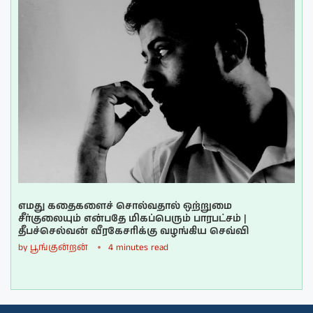
எமது கதைகளைச் சொல்வதால் ஒற்றுமை
சீர்குலையும் என்பதே மிகப்பெரும் பாரபட்சம் |
தீபச்செல்வன் வீரகேசரிக்கு வழங்கிய செவ்வி
by
பூங்குன்றன்
4 minutes read