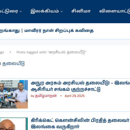
கட்டுரை
இலக்கியம்
சினிமா
விளையாட்ட
ங்காது | மாவீரர் நாள் சிறப்புக் கவிதை
ags
Posts tagged with "அரசியல் தலையீடு"
் தலையீடு
அநுர அரசும் அரசியல் தலையீடு! – இலங
ஆசிரியர் சங்கம் குற்றச்சாட்டு
by
தமிழ்மாறன்
April 29, 2025
கிரிக்கெட் கௌன்சிலின் பிரதித் தலைவர்
இலங்கை வருகிறார்