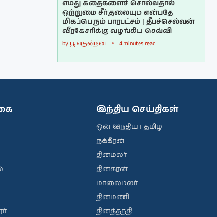
எமது கதைகளைச் சொல்வதால்
ஒற்றுமை சீர்குலையும் என்பதே
மிகப்பெரும் பாரபட்சம் | தீபச்செல்வன்
வீரகேசரிக்கு வழங்கிய செவ்வி
by
பூங்குன்றன்
4 minutes read
ிகை
இந்திய செய்திகள்
ஒன் இந்தியா தமிழ்
நக்கீரன்
தினமலர்
்
தினகரன்
மாலைமலர்
தினமணி
ர்
தினத்தந்தி