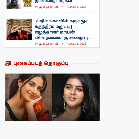
முன்னேற்பாடுகள்
by
பூங்குன்றன்
August 5, 2026
சிறிலங்காவில் கருத்துச்
சுதந்திரம் மறுப்பு |
எழுத்தாளர் மாயன்
விசாரணைக்கு அழைப்பு...
by
பூங்குன்றன்
August 5, 2026
புகைப்படத் தொகுப்பு
நடிகை மீனாக்க்ஷி
நடிகை ருக்மணி
சௌத்திரியின்
வசந்தின்
புகைப்படத்தொகுப்பு
புகைப்படத்தொகுப்பு