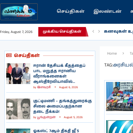
செய்திகள்
இலண்டன்
கனவுகள் உற
Friday, August 7, 2026
முக்கிய செய்திகள்
Home
T
செய்திகள்
TAG:
அரசியல
ஈரான் தேசியக் கீதத்தைப்
பாட மறுத்த ஈரானிய
வீராங்கனைகள்
ஆஸ்திரேலியாவில்...
by
இளவரசி
August 6, 2026
குட்டிமணி – தங்கத்துரைக்கு
சிலை அமைப்பதற்கான
தடை நீக்கம்!
by
பூங்குன்றன்
August 5, 2026
ஓகஸ்ட் 7ஆம் திகதி ஜீ 5