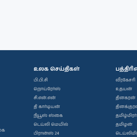
உலக செய்திகள்
பத்திர
பி.பி.சி
வீரகேசரி
றொய்ரேர்ஸ்
உதயன்
சி.என்.என்
தினகரன்
தி கார்டியன்
தினக்குரல
நியூஸ் ஸ்கை
தமிழ்மிரர்
டெய்லி மெயில்
தமிழன்
கை
பிரான்ஸ் 24
டெய்லிமிர