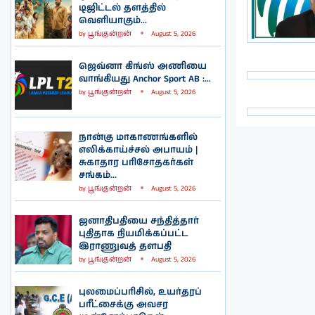
டிஜிட்டல் தளத்தில்
வெளியாகும்...
by
பூங்குன்றன்
August 5, 2026
ஜெவ்னா கிங்ஸ் அணியை
வாங்கியது Anchor Sport AB :...
by
பூங்குன்றன்
August 5, 2026
நான்கு மாகாணங்களில்
எலிக்காய்ச்சல் அபாயம் |
சுகாதார பரிசோதகர்கள்
சங்கம்...
by
பூங்குன்றன்
August 5, 2026
ஜனாதிபதியை சந்தித்தார்
புதிதாக நியமிக்கப்பட்ட
இராணுவத் தளபதி
by
பூங்குன்றன்
August 5, 2026
புலமைப்பரிசில், உயர்தரப்
பரீட்சைக்கு அவசர