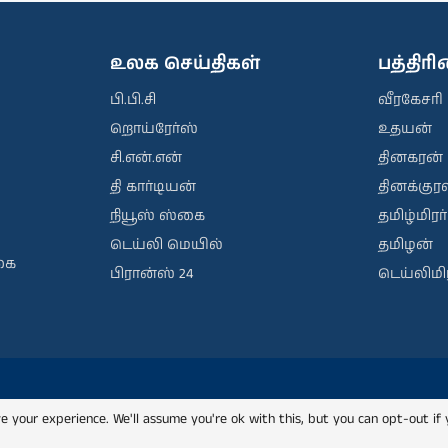
உலக செய்திகள்
பத்திர
பி.பி.சி
வீரகேசரி
றொய்ரேர்ஸ்
உதயன்
சி.என்.என்
தினகரன்
தி கார்டியன்
தினக்குரல
நியூஸ் ஸ்கை
தமிழ்மிரர்
டெய்லி மெயில்
தமிழன்
கை
பிரான்ஸ் 24
டெய்லிமிர
e your experience. We'll assume you're ok with this, but you can opt-out if 