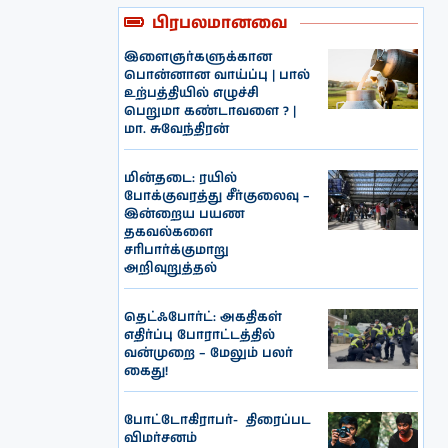
பிரபலமானவை
இளைஞர்களுக்கான
பொன்னான வாய்ப்பு | பால்
உற்பத்தியில் எழுச்சி
பெறுமா கண்டாவளை ? |
மா. சுவேந்திரன்
மின்தடை: ரயில்
போக்குவரத்து சீர்குலைவு –
இன்றைய பயண
தகவல்களை
சரிபார்க்குமாறு
அறிவுறுத்தல்
தெட்ஃபோர்ட்: அகதிகள்
எதிர்ப்பு போராட்டத்தில்
வன்முறை – மேலும் பலர்
கைது!
போட்டோகிராபர்- ‌ திரைப்பட
விமர்சனம்