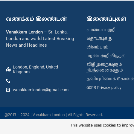
வணக்கம் இலண்டன்
இணைப்புகள்
எம்மைப்பற்றி
Vanakkam London
– Sri Lanka,
தொடர்புக்கு
London and world Latest Breaking
News and Headlines
விளம்பரம்
மரண அறிவித்தல்
விதிமுறைகளும்
London, England, United
நிபந்தனைகளும்
Kingdom
தனியுரிமைக் கொள்
GDPR Privacy policy
vanakkamlondon@gmail.com
@2013 – 2024 | Vanakkam London | All Rights Reserved.
This website uses cookies to improv