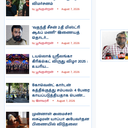
விமர்சனம்
by
பூங்குன்றன்
August 7, 2026
‘வதந்தி சீசன் 2:தி மிஸ்ட்ரி
ஆஃப் மணி” இணையத்
தொடர்...
by
பூங்குன்றன்
August 7, 2026
டயலொக் ஸ்ரீலங்கா
கிரிக்கெட் விருது விழா 2025 :
உயரிய...
by
பூங்குன்றன்
August 7, 2026
கோவென்ட் கார்டன்
கத்திக்குத்து சம்பவம்: 4 பேரை
காயப்படுத்தியதாக பெண்...
by
இளவரசி
August 7, 2026
முன்னாள் அமைச்சர்
லக்ஷ்மன் யாப்பா அபேவர்தன
பிணையில் விடுதலை!