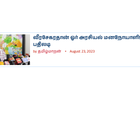
வீரசேகரதான் ஓர் அரசியல் மனநோயாளி!
பதிலடி
by
தமிழ்மாறன்
August 23, 2023