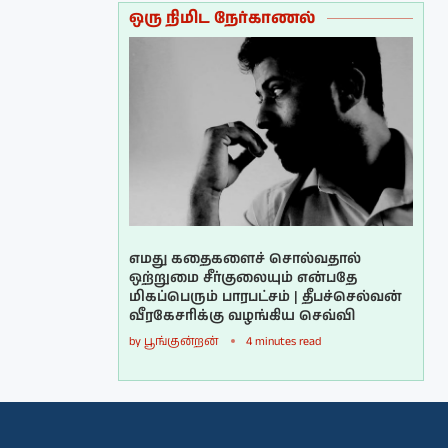
ஒரு நிமிட நேர்காணல்
எமது கதைகளைச் சொல்வதால்
ஒற்றுமை சீர்குலையும் என்பதே
மிகப்பெரும் பாரபட்சம் | தீபச்செல்வன்
வீரகேசரிக்கு வழங்கிய செவ்வி
by
பூங்குன்றன்
4 minutes read