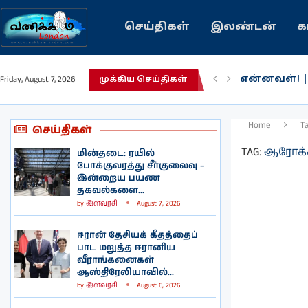
செய்திகள்
இலண்டன்
க
என்னவள்! 
Friday, August 7, 2026
முக்கிய செய்திகள்
பழைய கற்க
இந்தியவரலா
கவிதை | உ
காசாவில் போ
நல்ல சில 
பிரித்தானிய
இலங்கையில்
இலண்டனில்
Home
T
செய்திகள்
TAG:
ஆரோக்
மின்தடை: ரயில்
போக்குவரத்து சீர்குலைவு –
இன்றைய பயண
தகவல்களை...
by
இளவரசி
August 7, 2026
ஈரான் தேசியக் கீதத்தைப்
பாட மறுத்த ஈரானிய
வீராங்கனைகள்
ஆஸ்திரேலியாவில்...
by
இளவரசி
August 6, 2026