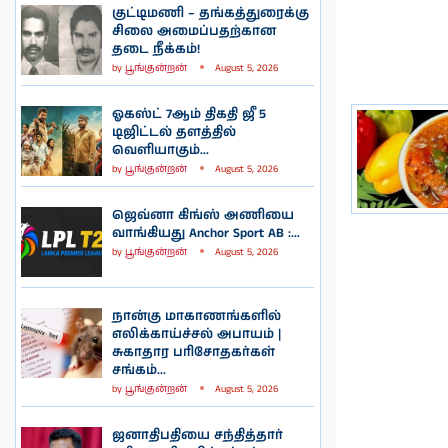
குட்டிமணி – தங்கத்துரைக்கு
சிலை அமைப்பதற்கான
தடை நீக்கம்!
by
பூங்குன்றன்
August 5, 2026
ஓகஸ்ட் 7ஆம் திகதி ஜீ 5
டிஜிட்டல் தளத்தில்
வெளியாகும்...
by
பூங்குன்றன்
August 5, 2026
ஜெவ்னா கிங்ஸ் அணியை
வாங்கியது Anchor Sport AB :...
by
பூங்குன்றன்
August 5, 2026
நான்கு மாகாணங்களில்
எலிக்காய்ச்சல் அபாயம் |
சுகாதார பரிசோதகர்கள்
சங்கம்...
by
பூங்குன்றன்
August 5, 2026
ஜனாதிபதியை சந்தித்தார்