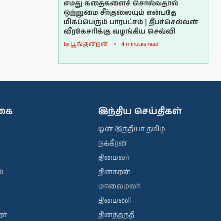
எமது கதைகளைச் சொல்வதால்
ஒற்றுமை சீர்குலையும் என்பதே
மிகப்பெரும் பாரபட்சம் | தீபச்செல்வன்
வீரகேசரிக்கு வழங்கிய செவ்வி
by
பூங்குன்றன்
4 minutes read
ிகை
இந்திய செய்திகள்
ஒன் இந்தியா தமிழ்
நக்கீரன்
தினமலர்
்
தினகரன்
மாலைமலர்
தினமணி
ர்
தினத்தந்தி