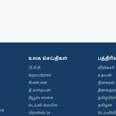
உலக செய்திகள்
பத்திர
பி.பி.சி
வீரகேசரி
றொய்ரேர்ஸ்
உதயன்
சி.என்.என்
தினகரன்
தி கார்டியன்
தினக்குரல
நியூஸ் ஸ்கை
தமிழ்மிரர்
டெய்லி மெயில்
தமிழன்
கை
பிரான்ஸ் 24
டெய்லிமிர