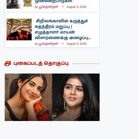
முன்னேற்பாடுகள்
by
பூங்குன்றன்
August 5, 2026
சிறிலங்காவில் கருத்துச்
சுதந்திரம் மறுப்பு |
எழுத்தாளர் மாயன்
விசாரணைக்கு அழைப்பு...
by
பூங்குன்றன்
August 5, 2026
புகைப்படத் தொகுப்பு
நடிகை மீனாக்க்ஷி
நடிகை ருக்மணி
சௌத்திரியின்
வசந்தின்
புகைப்படத்தொகுப்பு
புகைப்படத்தொகுப்பு