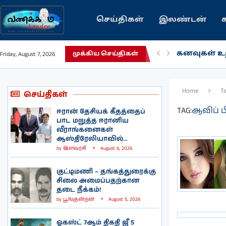
செய்திகள்
இலண்டன்
கனவுகள் உற
Friday, August 7, 2026
முக்கிய செய்திகள்
Home
T
செய்திகள்
TAG:
ஆவிப் ப
ஈரான் தேசியக் கீதத்தைப்
பாட மறுத்த ஈரானிய
வீராங்கனைகள்
ஆஸ்திரேலியாவில்...
by
இளவரசி
August 6, 2026
குட்டிமணி – தங்கத்துரைக்கு
சிலை அமைப்பதற்கான
தடை நீக்கம்!
by
பூங்குன்றன்
August 5, 2026
ஓகஸ்ட் 7ஆம் திகதி ஜீ 5