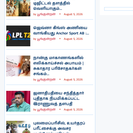
டிஜிட்டல் தளத்தில்
வெளியாகும்...
by
பூங்குன்றன்
August 5, 2026
ஜெவ்னா கிங்ஸ் அணியை
வாங்கியது Anchor Sport AB :...
by
பூங்குன்றன்
August 5, 2026
நான்கு மாகாணங்களில்
எலிக்காய்ச்சல் அபாயம் |
சுகாதார பரிசோதகர்கள்
சங்கம்...
by
பூங்குன்றன்
August 5, 2026
ஜனாதிபதியை சந்தித்தார்
புதிதாக நியமிக்கப்பட்ட
இராணுவத் தளபதி
by
பூங்குன்றன்
August 5, 2026
புலமைப்பரிசில், உயர்தரப்
பரீட்சைக்கு அவசர