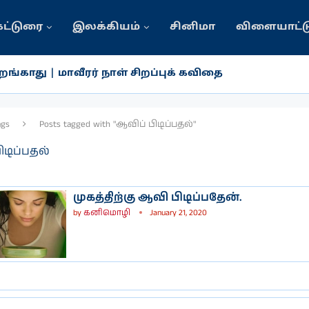
கட்டுரை
இலக்கியம்
சினிமா
விளையாட்ட
ங்காது | மாவீரர் நாள் சிறப்புக் கவிதை
ags
Posts tagged with "ஆவிப் பிடிப்பதல்"
ிடிப்பதல்
முகத்திற்கு ஆவி பிடிப்பதேன்.
by
கனிமொழி
January 21, 2020