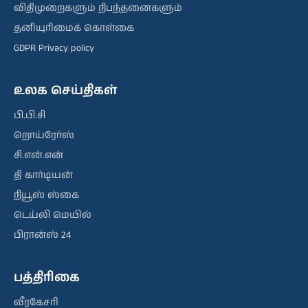
விதிமுறைகளும் நிபந்தனைகளும்
தனியுரிமைக் கொள்கை
GDPR Privacy policy
உலக செய்திகள்
பி.பி.சி
றொய்ரேர்ஸ்
சி.என்.என்
தி கார்டியன்
நியூஸ் ஸ்கை
டெய்லி மெயில்
பிரான்ஸ் 24
பத்திரிகை
வீரகேசரி