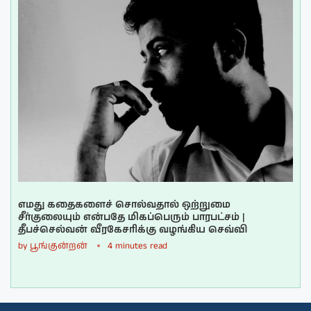
எமது கதைகளைச் சொல்வதால் ஒற்றுமை
சீர்குலையும் என்பதே மிகப்பெரும் பாரபட்சம் |
தீபச்செல்வன் வீரகேசரிக்கு வழங்கிய செவ்வி
by
பூங்குன்றன்
4 minutes read