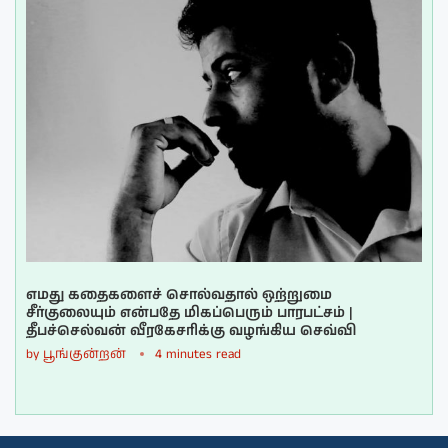
எமது கதைகளைச் சொல்வதால் ஒற்றுமை
சீர்குலையும் என்பதே மிகப்பெரும் பாரபட்சம் |
தீபச்செல்வன் வீரகேசரிக்கு வழங்கிய செவ்வி
by
பூங்குன்றன்
4 minutes read