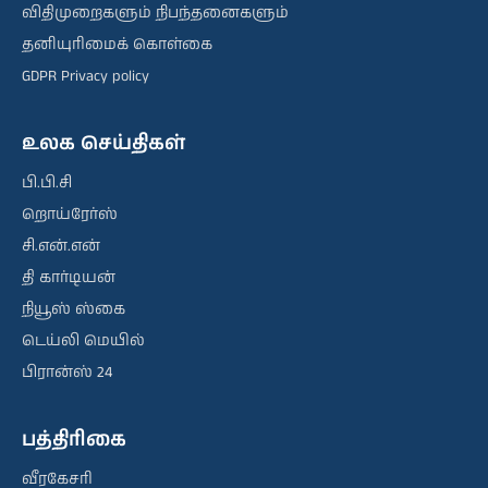
விதிமுறைகளும் நிபந்தனைகளும்
தனியுரிமைக் கொள்கை
GDPR Privacy policy
உலக செய்திகள்
பி.பி.சி
றொய்ரேர்ஸ்
சி.என்.என்
தி கார்டியன்
நியூஸ் ஸ்கை
டெய்லி மெயில்
பிரான்ஸ் 24
பத்திரிகை
வீரகேசரி