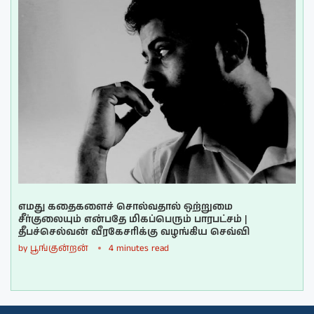
எமது கதைகளைச் சொல்வதால் ஒற்றுமை
சீர்குலையும் என்பதே மிகப்பெரும் பாரபட்சம் |
தீபச்செல்வன் வீரகேசரிக்கு வழங்கிய செவ்வி
by
பூங்குன்றன்
4 minutes read