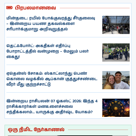
பிரபலமானவை
மின்தடை: ரயில் போக்குவரத்து சீர்குலைவு
– இன்றைய பயண தகவல்களை
சரிபார்க்குமாறு அறிவுறுத்தல்
தெட்ஃபோர்ட்: அகதிகள் எதிர்ப்பு
போராட்டத்தில் வன்முறை – மேலும் பலர்
கைது!
ஏதென்ஸ் சோகம்: ஸ்காட்லாந்து பெண்
கொலை வழக்கில் ஆப்கான் குத்துச்சண்டை
வீரர் மீது குற்றச்சாட்டு
இன்றைய ராசிபலன் 07 ஓகஸ்ட் 2026: இந்த 4
ராசிக்காரர்கள் மனஉளைச்சலை
சந்திக்கலாம்… யாருக்கு அதிர்ஷ்ட யோகம்?
ஒரு நிமிட நேர்காணல்