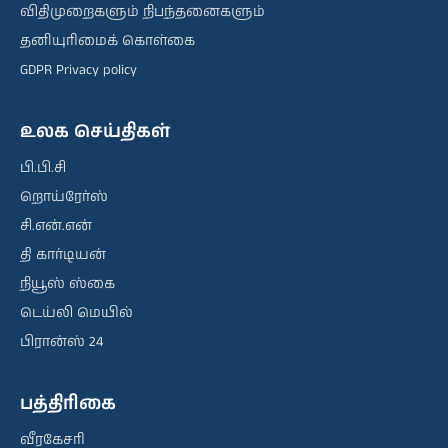
விதிமுறைகளும் நிபந்தனைகளும்
தனியுரிமைக் கொள்கை
GDPR Privacy policy
உலக செய்திகள்
பி.பி.சி
றொய்ரேர்ஸ்
சி.என்.என்
தி கார்டியன்
நியூஸ் ஸ்கை
டெய்லி மெயில்
பிரான்ஸ் 24
பத்திரிகை
வீரகேசரி