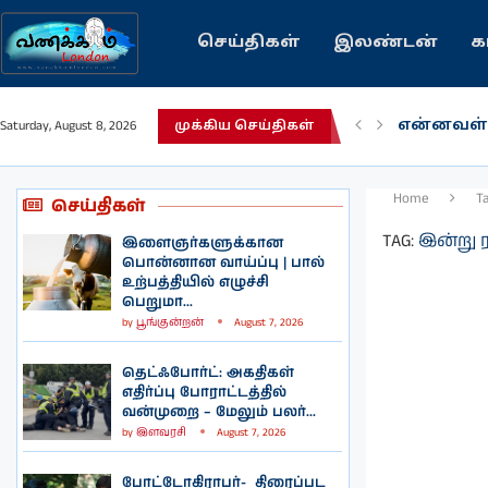
செய்திகள்
இலண்டன்
க
என்னவள்
Saturday, August 8, 2026
பழைய கற
முக்கிய செய்திகள்
இந்தியவர
கவிதை |
காசாவில் 
நல்ல சில
பிரித்தானி
இலங்கையி
இலண்டனி
Home
T
செய்திகள்
TAG:
இன்று 
இளைஞர்களுக்கான
பொன்னான வாய்ப்பு | பால்
உற்பத்தியில் எழுச்சி
பெறுமா...
by
பூங்குன்றன்
August 7, 2026
தெட்ஃபோர்ட்: அகதிகள்
எதிர்ப்பு போராட்டத்தில்
வன்முறை – மேலும் பலர்...
by
இளவரசி
August 7, 2026
போட்டோகிராபர்- ‌ திரைப்பட