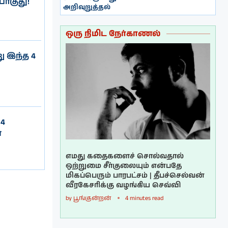
போகுது!
அறிவுறுத்தல்
ஒரு நிமிட நேர்காணல்
ு இந்த 4
 4
்
எமது கதைகளைச் சொல்வதால்
ஒற்றுமை சீர்குலையும் என்பதே
மிகப்பெரும் பாரபட்சம் | தீபச்செல்வன்
வீரகேசரிக்கு வழங்கிய செவ்வி
by
பூங்குன்றன்
4 minutes read