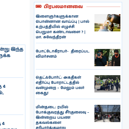
பிரபலமானவை
இளைஞர்களுக்கான
பொன்னான வாய்ப்பு | பால்
உற்பத்தியில் எழுச்சி
பெறுமா கண்டாவளை ? |
மா. சுவேந்திரன்
ன்று இந்த
போட்டோகிராபர்- ‌ திரைப்பட
ுக்க
விமர்சனம்
தெட்ஃபோர்ட்: அகதிகள்
எதிர்ப்பு போராட்டத்தில்
 4
வன்முறை – மேலும் பலர்
்,
கைது!
மின்தடை: ரயில்
போக்குவரத்து சீர்குலைவு –
இன்றைய பயண
தகவல்களை
 4
சரிபார்க்குமாறு