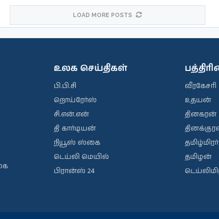
LOAD MORE POSTS
உலக செய்திகள்
பத்திர
பி.பி.சி
வீரகேசரி
றொய்ரேர்ஸ்
உதயன்
சி.என்.என்
தினகரன்
தி கார்டியன்
தினக்குரல
நியூஸ் ஸ்கை
தமிழ்மிரர்
டெய்லி மெயில்
தமிழன்
கை
பிரான்ஸ் 24
டெய்லிமிர