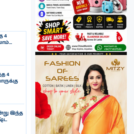
த 4
லாம்…
்த 4
யாருக்கு
்று இந்த
ஷ்ட