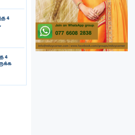
்த 4
,
த 4
ருக்க