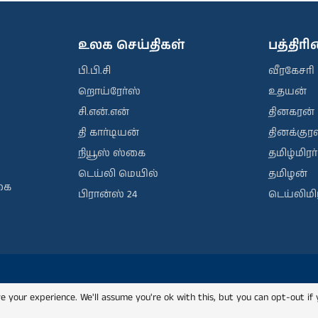
உலக செய்திகள்
பத்திர
பி.பி.சி
வீரகேசரி
றொய்ரேர்ஸ்
உதயன்
சி.என்.என்
தினகரன்
தி கார்டியன்
தினக்குரல
நியூஸ் ஸ்கை
தமிழ்மிரர்
டெய்லி மெயில்
தமிழன்
கை
பிரான்ஸ் 24
டெய்லிமிர
e your experience. We'll assume you're ok with this, but you can opt-out if 