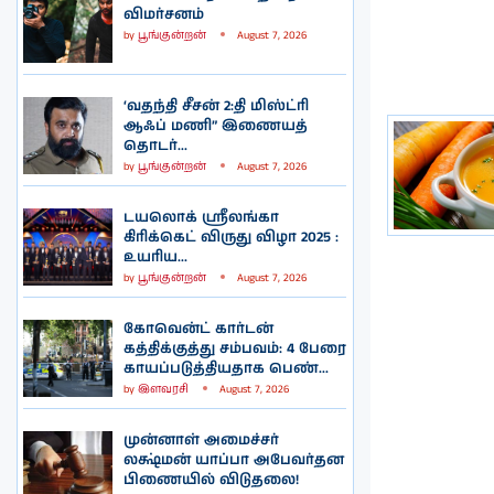
விமர்சனம்
by
பூங்குன்றன்
August 7, 2026
‘வதந்தி சீசன் 2:தி மிஸ்ட்ரி
ஆஃப் மணி” இணையத்
தொடர்...
by
பூங்குன்றன்
August 7, 2026
டயலொக் ஸ்ரீலங்கா
கிரிக்கெட் விருது விழா 2025 :
உயரிய...
by
பூங்குன்றன்
August 7, 2026
கோவென்ட் கார்டன்
கத்திக்குத்து சம்பவம்: 4 பேரை
காயப்படுத்தியதாக பெண்...
by
இளவரசி
August 7, 2026
முன்னாள் அமைச்சர்
லக்ஷ்மன் யாப்பா அபேவர்தன
பிணையில் விடுதலை!