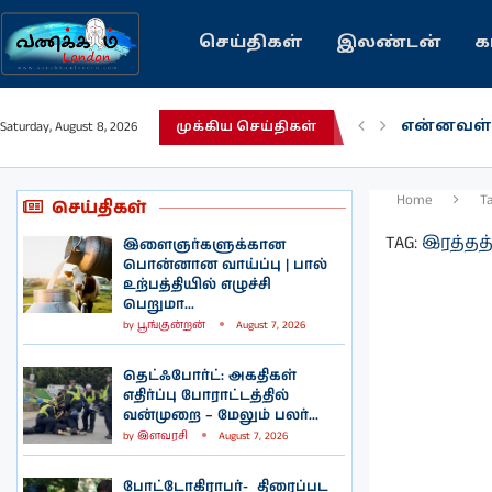
செய்திகள்
இலண்டன்
க
என்னவள்
Saturday, August 8, 2026
முக்கிய செய்திகள்
பழைய கற
இந்தியவர
கவிதை |
காசாவில் 
நல்ல சில
பிரித்தானி
இலங்கையி
இலண்டனி
Home
T
செய்திகள்
TAG:
இரத்தத
இளைஞர்களுக்கான
பொன்னான வாய்ப்பு | பால்
உற்பத்தியில் எழுச்சி
பெறுமா...
by
பூங்குன்றன்
August 7, 2026
தெட்ஃபோர்ட்: அகதிகள்
எதிர்ப்பு போராட்டத்தில்
வன்முறை – மேலும் பலர்...
by
இளவரசி
August 7, 2026
போட்டோகிராபர்- ‌ திரைப்பட