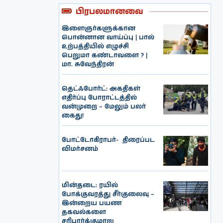
பிரபலமானவை
இளைஞர்களுக்கான
பொன்னான வாய்ப்பு | பால்
உற்பத்தியில் எழுச்சி
பெறுமா கண்டாவளை ? |
மா. சுவேந்திரன்
தெட்ஃபோர்ட்: அகதிகள்
எதிர்ப்பு போராட்டத்தில்
வன்முறை – மேலும் பலர்
கைது!
போட்டோகிராபர்- ‌ திரைப்பட
விமர்சனம்
மின்தடை: ரயில்
போக்குவரத்து சீர்குலைவு –
இன்றைய பயண
தகவல்களை
சரிபார்க்குமாறு