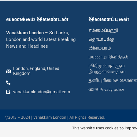
வணக்கம் இலண்டன்
இணைப்புகள்
எம்மைப்பற்றி
Vanakkam London
– Sri Lanka,
தொடர்புக்கு
London and world Latest Breaking
News and Headlines
விளம்பரம்
மரண அறிவித்தல்
விதிமுறைகளும்
London, England, United
நிபந்தனைகளும்
Kingdom
தனியுரிமைக் கொள்
GDPR Privacy policy
vanakkamlondon@gmail.com
@2013 – 2024 | Vanakkam London | All Rights Reserved.
This website uses cookies to improv