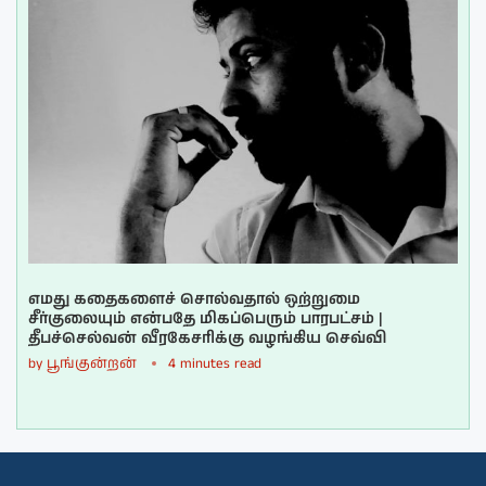
எமது கதைகளைச் சொல்வதால் ஒற்றுமை
சீர்குலையும் என்பதே மிகப்பெரும் பாரபட்சம் |
தீபச்செல்வன் வீரகேசரிக்கு வழங்கிய செவ்வி
by
பூங்குன்றன்
4 minutes read