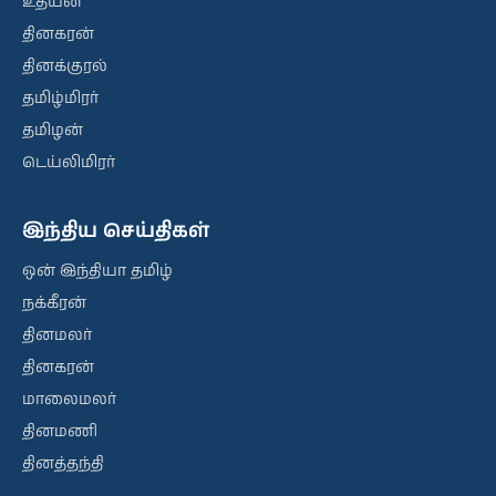
உதயன்
தினகரன்
தினக்குரல்
தமிழ்மிரர்
தமிழன்
டெய்லிமிரர்
இந்திய செய்திகள்
ஒன் இந்தியா தமிழ்
நக்கீரன்
தினமலர்
தினகரன்
மாலைமலர்
தினமணி
தினத்தந்தி