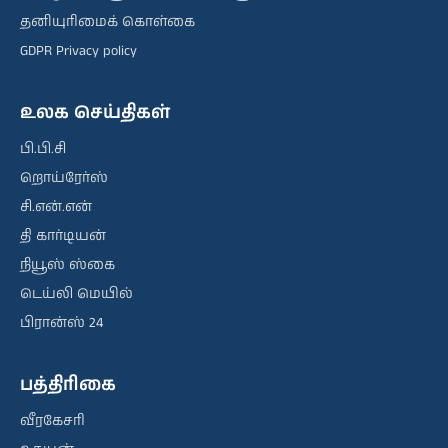
தனியுரிமைக் கொள்கை
GDPR Privacy policy
உலக செய்திகள்
பி.பி.சி
றொய்ரேர்ஸ்
சி.என்.என்
தி கார்டியன்
நியூஸ் ஸ்கை
டெய்லி மெயில்
பிரான்ஸ் 24
பத்திரிகை
வீரகேசரி