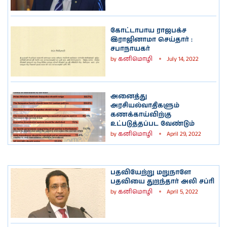
கோட்டாபாய ராஜபக்ச
இராஜினாமா செய்தார் :
சபாநாயகர்
by
கனிமொழி
July 14, 2022
அனைத்து
அரசியல்வாதிகளும்
கணக்காய்விற்கு
உட்படுத்தப்பட வேண்டும்
by
கனிமொழி
April 29, 2022
பதவியேற்று மறுநாளே
பதவியை துறந்தார் அலி சப்ரி
by
கனிமொழி
April 5, 2022