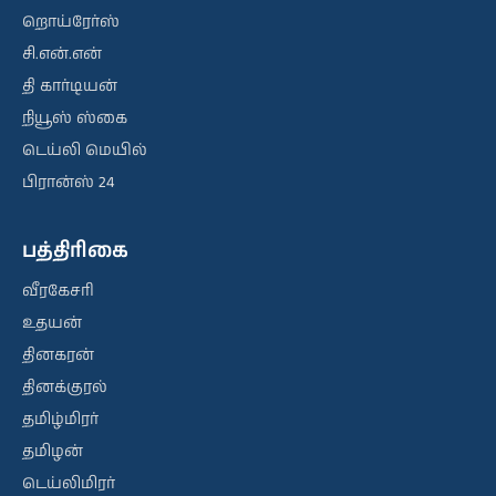
றொய்ரேர்ஸ்
சி.என்.என்
தி கார்டியன்
நியூஸ் ஸ்கை
டெய்லி மெயில்
பிரான்ஸ் 24
பத்திரிகை
வீரகேசரி
உதயன்
தினகரன்
தினக்குரல்
தமிழ்மிரர்
தமிழன்
டெய்லிமிரர்