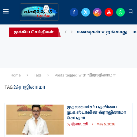
கனவுகள் உறங்காது | மா
முக்கிய செய்திகள்
Home
Tags
Posts tagged with "இராஜினாமா"
TAG:
இராஜினாமா
முதலமைச்சர் பதவியை
மு.க.ஸ்டாலின் இராஜினாமா
செய்தார்
by
இளவரசி
May 5, 2026