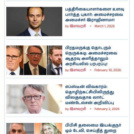
பத்திரிகையாளர்களை உளவு
பார்த்த புகார்: அமைச்சரவை
அமைச்சர் இராஜினாமா!
by
இளவரசி
March 1, 2026
பிரதமருக்கு தொடரும்
நெருக்கடி: அமைச்சரவை
ஆதரவு அளித்தாலும்
அரசியலில் பரபரப்பு!
by
இளவரசி
February 10, 2026
எப்ஸ்டீன் விவகாரம்:
தொழிற்கட்சியிலிருந்து
விலகுவதாக லார்ட்
மண்டேல்சன் அறிவிப்பு
by
இளவரசி
February 2, 2026
பிபிசி தலைமை இயக்குநர்
டிம் டேவி, செய்தித் துறை