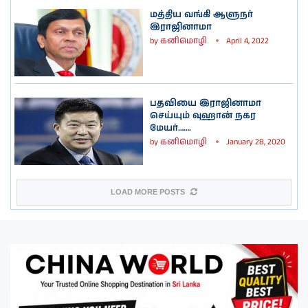
மத்திய வங்கி ஆளுநர்
இராஜினாமா
by
கனிமொழி
April 4, 2022
பதவியை இராஜினாமா
செய்யும் வுஹான் நகர
மேயர்…….
by
கனிமொழி
January 28, 2020
LOAD MORE POSTS