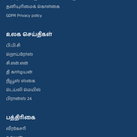
தனியுரிமைக் கொள்கை
GDPR Privacy policy
உலக செய்திகள்
பி.பி.சி
றொய்ரேர்ஸ்
சி.என்.என்
தி கார்டியன்
நியூஸ் ஸ்கை
டெய்லி மெயில்
பிரான்ஸ் 24
பத்திரிகை
வீரகேசரி