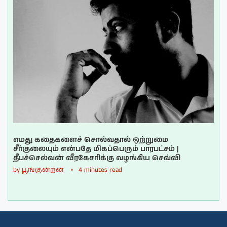
எமது கதைகளைச் சொல்வதால் ஒற்றுமை
சீர்குலையும் என்பதே மிகப்பெரும் பாரபட்சம் |
தீபச்செல்வன் வீரகேசரிக்கு வழங்கிய செவ்வி
by
பூங்குன்றன்
4 minutes read