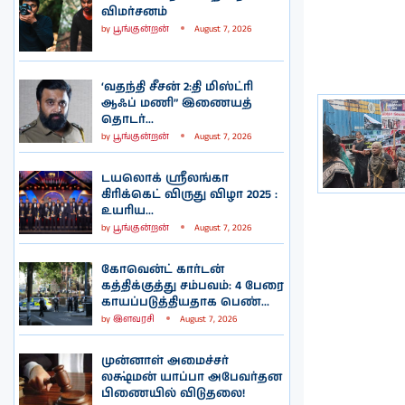
விமர்சனம்
by
பூங்குன்றன்
August 7, 2026
‘வதந்தி சீசன் 2:தி மிஸ்ட்ரி
ஆஃப் மணி” இணையத்
தொடர்...
by
பூங்குன்றன்
August 7, 2026
டயலொக் ஸ்ரீலங்கா
கிரிக்கெட் விருது விழா 2025 :
உயரிய...
by
பூங்குன்றன்
August 7, 2026
கோவென்ட் கார்டன்
கத்திக்குத்து சம்பவம்: 4 பேரை
காயப்படுத்தியதாக பெண்...
by
இளவரசி
August 7, 2026
முன்னாள் அமைச்சர்
லக்ஷ்மன் யாப்பா அபேவர்தன
பிணையில் விடுதலை!