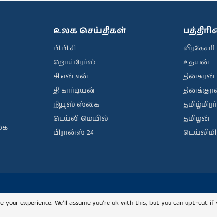
உலக செய்திகள்
பத்திர
பி.பி.சி
வீரகேசரி
றொய்ரேர்ஸ்
உதயன்
சி.என்.என்
தினகரன்
தி கார்டியன்
தினக்குரல
நியூஸ் ஸ்கை
தமிழ்மிரர்
டெய்லி மெயில்
தமிழன்
கை
பிரான்ஸ் 24
டெய்லிமிர
e your experience. We'll assume you're ok with this, but you can opt-out if 