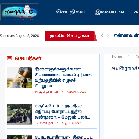
செய்திகள்
இலண்டன்
க
என்னவள்
Saturday, August 8, 2026
முக்கிய செய்திகள்
பழைய கற
இந்தியவர
கவிதை |
காசாவில் 
நல்ல சில
பிரித்தானி
இலங்கையி
இலண்டனி
Home
T
செய்திகள்
TAG:
இராமச்ச
இளைஞர்களுக்கான
பொன்னான வாய்ப்பு | பால்
உற்பத்தியில் எழுச்சி
பெறுமா...
by
பூங்குன்றன்
August 7, 2026
தெட்ஃபோர்ட்: அகதிகள்
எதிர்ப்பு போராட்டத்தில்
வன்முறை – மேலும் பலர்...
by
இளவரசி
August 7, 2026
போட்டோகிராபர்- ‌ திரைப்பட