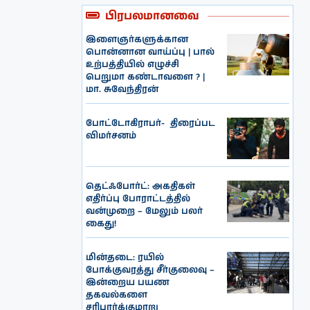
பிரபலமானவை
இளைஞர்களுக்கான
பொன்னான வாய்ப்பு | பால்
உற்பத்தியில் எழுச்சி
பெறுமா கண்டாவளை ? |
மா. சுவேந்திரன்
போட்டோகிராபர்- ‌ திரைப்பட
விமர்சனம்
தெட்ஃபோர்ட்: அகதிகள்
எதிர்ப்பு போராட்டத்தில்
வன்முறை – மேலும் பலர்
கைது!
மின்தடை: ரயில்
போக்குவரத்து சீர்குலைவு –
இன்றைய பயண
தகவல்களை
சரிபார்க்குமாறு