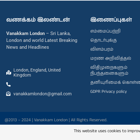
வணக்கம் இலண்டன்
இணைப்புகள்
எம்மைப்பற்றி
Vanakkam London
– Sri Lanka,
தொடர்புக்கு
London and world Latest Breaking
News and Headlines
விளம்பரம்
மரண அறிவித்தல்
விதிமுறைகளும்
London, England, United
நிபந்தனைகளும்
Kingdom
தனியுரிமைக் கொள்
GDPR Privacy policy
vanakkamlondon@gmail.com
@2013 – 2024 | Vanakkam London | All Rights Reserved.
This website uses cookies to improv