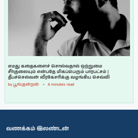
எமது கதைகளைச் சொல்வதால் ஒற்றுமை
சீர்குலையும் என்பதே மிகப்பெரும் பாரபட்சம் |
தீபச்செல்வன் வீரகேசரிக்கு வழங்கிய செவ்வி
by
பூங்குன்றன்
4 minutes read
வணக்கம் இலண்டன்