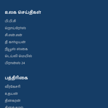
உலக செய்திகள்
பி.பி.சி
றொய்ரேர்ஸ்
சி.என்.என்
தி கார்டியன்
நியூஸ் ஸ்கை
டெய்லி மெயில்
பிரான்ஸ் 24
பத்திரிகை
வீரகேசரி
உதயன்
தினகரன்
தினக்குரல்