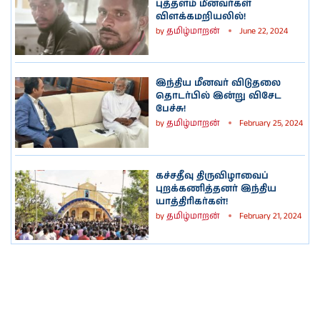
புத்தளம் மீனவர்கள்
விளக்கமறியலில்!
by
தமிழ்மாறன்
June 22, 2024
இந்திய மீனவர் விடுதலை
தொடர்பில் இன்று விசேட
பேச்சு!
by
தமிழ்மாறன்
February 25, 2024
கச்சதீவு திருவிழாவைப்
புறக்கணித்தனர் இந்திய
யாத்திரிகர்கள்!
by
தமிழ்மாறன்
February 21, 2024