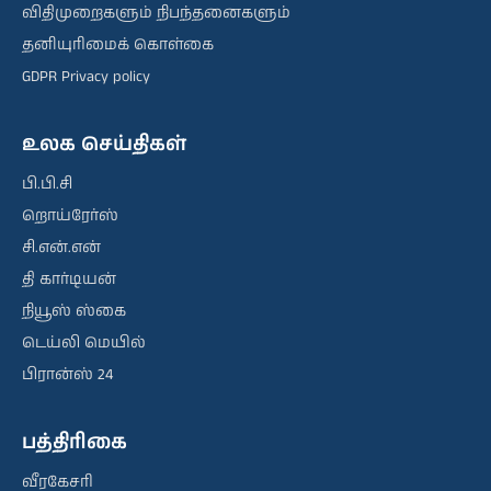
விதிமுறைகளும் நிபந்தனைகளும்
தனியுரிமைக் கொள்கை
GDPR Privacy policy
உலக செய்திகள்
பி.பி.சி
றொய்ரேர்ஸ்
சி.என்.என்
தி கார்டியன்
நியூஸ் ஸ்கை
டெய்லி மெயில்
பிரான்ஸ் 24
பத்திரிகை
வீரகேசரி