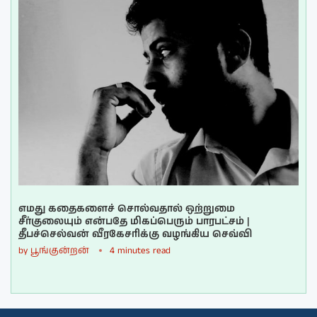
எமது கதைகளைச் சொல்வதால் ஒற்றுமை
சீர்குலையும் என்பதே மிகப்பெரும் பாரபட்சம் |
தீபச்செல்வன் வீரகேசரிக்கு வழங்கிய செவ்வி
by
பூங்குன்றன்
4 minutes read