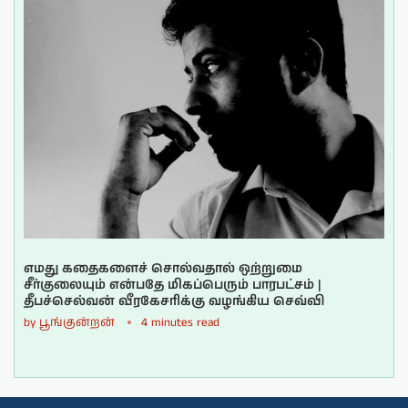
எமது கதைகளைச் சொல்வதால் ஒற்றுமை
சீர்குலையும் என்பதே மிகப்பெரும் பாரபட்சம் |
தீபச்செல்வன் வீரகேசரிக்கு வழங்கிய செவ்வி
by
பூங்குன்றன்
4 minutes read