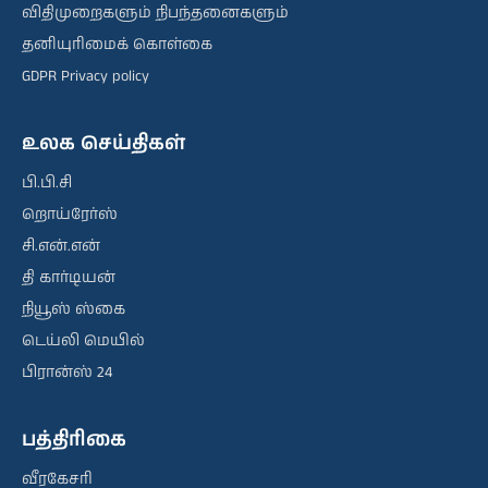
விதிமுறைகளும் நிபந்தனைகளும்
தனியுரிமைக் கொள்கை
GDPR Privacy policy
உலக செய்திகள்
பி.பி.சி
றொய்ரேர்ஸ்
சி.என்.என்
தி கார்டியன்
நியூஸ் ஸ்கை
டெய்லி மெயில்
பிரான்ஸ் 24
பத்திரிகை
வீரகேசரி