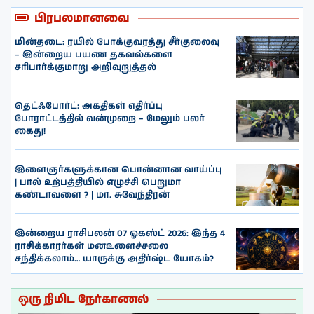
பிரபலமானவை
மின்தடை: ரயில் போக்குவரத்து சீர்குலைவு
– இன்றைய பயண தகவல்களை
சரிபார்க்குமாறு அறிவுறுத்தல்
தெட்ஃபோர்ட்: அகதிகள் எதிர்ப்பு
போராட்டத்தில் வன்முறை – மேலும் பலர்
கைது!
இளைஞர்களுக்கான பொன்னான வாய்ப்பு
| பால் உற்பத்தியில் எழுச்சி பெறுமா
கண்டாவளை ? | மா. சுவேந்திரன்
இன்றைய ராசிபலன் 07 ஓகஸ்ட் 2026: இந்த 4
ராசிக்காரர்கள் மனஉளைச்சலை
சந்திக்கலாம்… யாருக்கு அதிர்ஷ்ட யோகம்?
ஒரு நிமிட நேர்காணல்