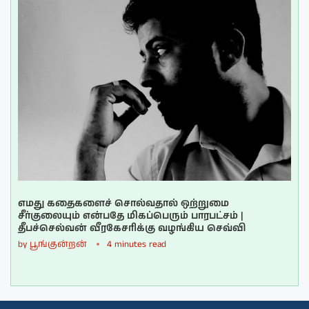
எமது கதைகளைச் சொல்வதால் ஒற்றுமை
சீர்குலையும் என்பதே மிகப்பெரும் பாரபட்சம் |
தீபச்செல்வன் வீரகேசரிக்கு வழங்கிய செவ்வி
by
பூங்குன்றன்
4 minutes read