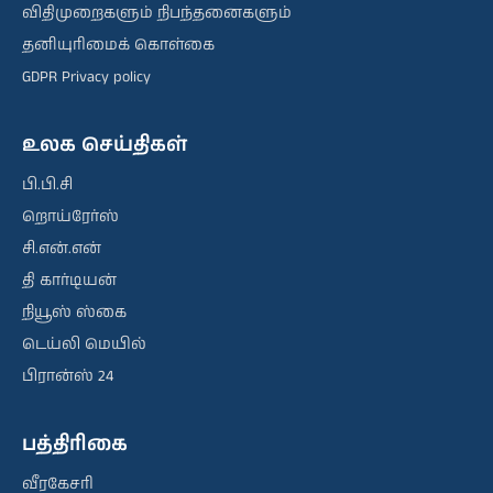
விதிமுறைகளும் நிபந்தனைகளும்
தனியுரிமைக் கொள்கை
GDPR Privacy policy
உலக செய்திகள்
பி.பி.சி
றொய்ரேர்ஸ்
சி.என்.என்
தி கார்டியன்
நியூஸ் ஸ்கை
டெய்லி மெயில்
பிரான்ஸ் 24
பத்திரிகை
வீரகேசரி