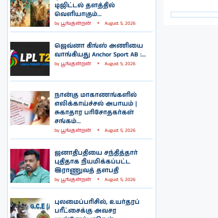
டிஜிட்டல் தளத்தில்
வெளியாகும்...
by
பூங்குன்றன்
August 5, 2026
ஜெவ்னா கிங்ஸ் அணியை
வாங்கியது Anchor Sport AB :...
by
பூங்குன்றன்
August 5, 2026
நான்கு மாகாணங்களில்
எலிக்காய்ச்சல் அபாயம் |
சுகாதார பரிசோதகர்கள்
சங்கம்...
by
பூங்குன்றன்
August 5, 2026
ஜனாதிபதியை சந்தித்தார்
புதிதாக நியமிக்கப்பட்ட
இராணுவத் தளபதி
by
பூங்குன்றன்
August 5, 2026
புலமைப்பரிசில், உயர்தரப்
பரீட்சைக்கு அவசர