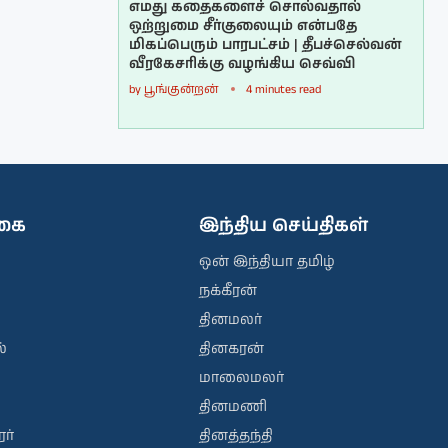
எமது கதைகளைச் சொல்வதால்
ஒற்றுமை சீர்குலையும் என்பதே
மிகப்பெரும் பாரபட்சம் | தீபச்செல்வன்
வீரகேசரிக்கு வழங்கிய செவ்வி
by
பூங்குன்றன்
4 minutes read
ிகை
இந்திய செய்திகள்
ஒன் இந்தியா தமிழ்
நக்கீரன்
தினமலர்
்
தினகரன்
மாலைமலர்
தினமணி
ர்
தினத்தந்தி