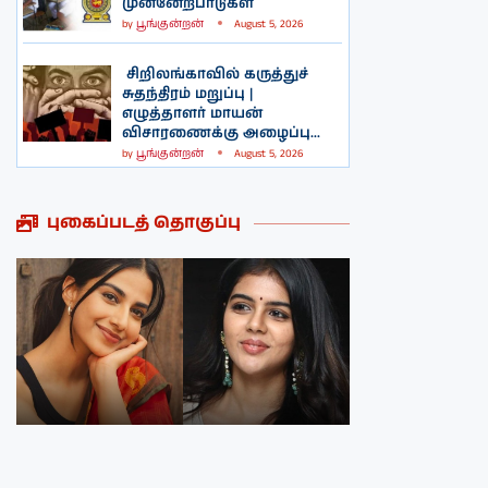
முன்னேற்பாடுகள்
by
பூங்குன்றன்
August 5, 2026
சிறிலங்காவில் கருத்துச்
சுதந்திரம் மறுப்பு |
எழுத்தாளர் மாயன்
விசாரணைக்கு அழைப்பு...
by
பூங்குன்றன்
August 5, 2026
புகைப்படத் தொகுப்பு
நடிகை மீனாக்க்ஷி
நடிகை ருக்மணி
சௌத்திரியின்
வசந்தின்
புகைப்படத்தொகுப்பு
புகைப்படத்தொகுப்பு