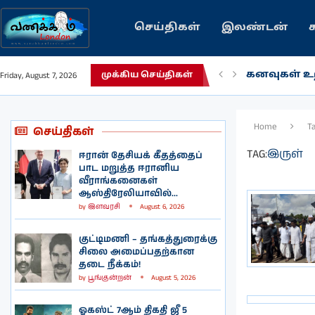
செய்திகள்
இலண்டன்
கனவுகள் உற
Friday, August 7, 2026
முக்கிய செய்திகள்
Home
T
செய்திகள்
TAG:
இருள்
ஈரான் தேசியக் கீதத்தைப்
பாட மறுத்த ஈரானிய
வீராங்கனைகள்
ஆஸ்திரேலியாவில்...
by
இளவரசி
August 6, 2026
குட்டிமணி – தங்கத்துரைக்கு
சிலை அமைப்பதற்கான
தடை நீக்கம்!
by
பூங்குன்றன்
August 5, 2026
ஓகஸ்ட் 7ஆம் திகதி ஜீ 5