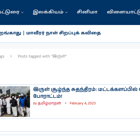
கட்டுரை
இலக்கியம்
சினிமா
விளையாட்ட
ங்காது | மாவீரர் நாள் சிறப்புக் கவிதை
ags
Posts tagged with "இருள்"
இருள் சூழ்ந்த சுதந்திரம்: மட்டக்களப்பில்
போராட்டம்!
by
தமிழ்மாறன்
February 4, 2023