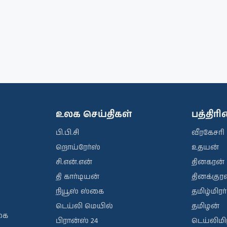
உலக செய்திகள்
பத்திர
பி.பி.சி
வீரகேசரி
றொய்ரேர்ஸ்
உதயன்
சி.என்.என்
தினகரன்
தி கார்டியன்
தினக்குரல
நியூஸ் ஸ்கை
தமிழ்மிரர்
டெய்லி மெயில்
தமிழன்
கை
பிரான்ஸ் 24
டெய்லிமிர