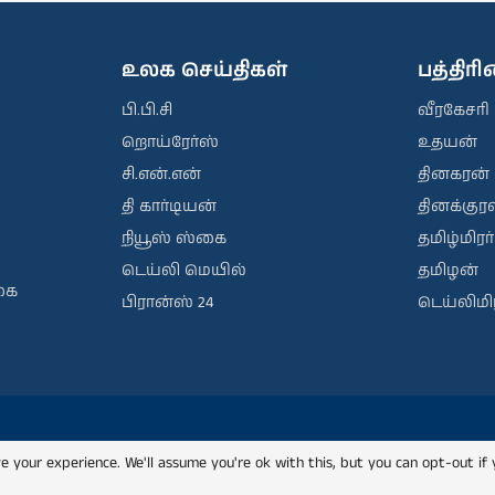
உலக செய்திகள்
பத்திர
பி.பி.சி
வீரகேசரி
றொய்ரேர்ஸ்
உதயன்
சி.என்.என்
தினகரன்
தி கார்டியன்
தினக்குரல
நியூஸ் ஸ்கை
தமிழ்மிரர்
டெய்லி மெயில்
தமிழன்
கை
பிரான்ஸ் 24
டெய்லிமிர
e your experience. We'll assume you're ok with this, but you can opt-out if 