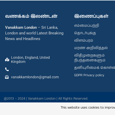
வணக்கம் இலண்டன்
இணைப்புகள்
எம்மைப்பற்றி
Vanakkam London
– Sri Lanka,
தொடர்புக்கு
London and world Latest Breaking
News and Headlines
விளம்பரம்
மரண அறிவித்தல்
விதிமுறைகளும்
London, England, United
நிபந்தனைகளும்
Kingdom
தனியுரிமைக் கொள்
GDPR Privacy policy
vanakkamlondon@gmail.com
@2013 – 2024 | Vanakkam London | All Rights Reserved.
This website uses cookies to improv