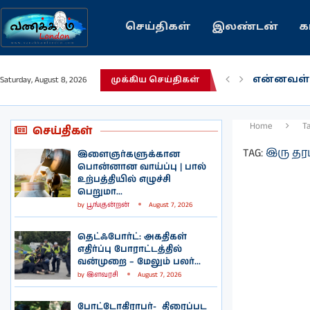
செய்திகள்
இலண்டன்
க
என்னவள்
Saturday, August 8, 2026
முக்கிய செய்திகள்
பழைய கற
இந்தியவர
கவிதை |
காசாவில் 
நல்ல சில
பிரித்தானி
இலங்கையி
இலண்டனி
Home
T
செய்திகள்
TAG:
இரு தரப
இளைஞர்களுக்கான
பொன்னான வாய்ப்பு | பால்
உற்பத்தியில் எழுச்சி
பெறுமா...
by
பூங்குன்றன்
August 7, 2026
தெட்ஃபோர்ட்: அகதிகள்
எதிர்ப்பு போராட்டத்தில்
வன்முறை – மேலும் பலர்...
by
இளவரசி
August 7, 2026
போட்டோகிராபர்- ‌ திரைப்பட