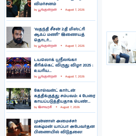
விமர்சனம்
by
பூங்குன்றன்
August 7, 2026
‘வதந்தி சீசன் 2:தி மிஸ்ட்ரி
ஆஃப் மணி” இணையத்
தொடர்...
by
பூங்குன்றன்
August 7, 2026
டயலொக் ஸ்ரீலங்கா
கிரிக்கெட் விருது விழா 2025 :
உயரிய...
by
பூங்குன்றன்
August 7, 2026
கோவென்ட் கார்டன்
கத்திக்குத்து சம்பவம்: 4 பேரை
காயப்படுத்தியதாக பெண்...
by
இளவரசி
August 7, 2026
முன்னாள் அமைச்சர்
லக்ஷ்மன் யாப்பா அபேவர்தன
பிணையில் விடுதலை!