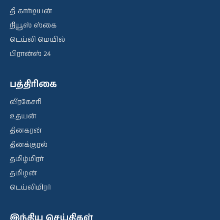
தி கார்டியன்
நியூஸ் ஸ்கை
டெய்லி மெயில்
பிரான்ஸ் 24
பத்திரிகை
வீரகேசரி
உதயன்
தினகரன்
தினக்குரல்
தமிழ்மிரர்
தமிழன்
டெய்லிமிரர்
இந்திய செய்திகள்