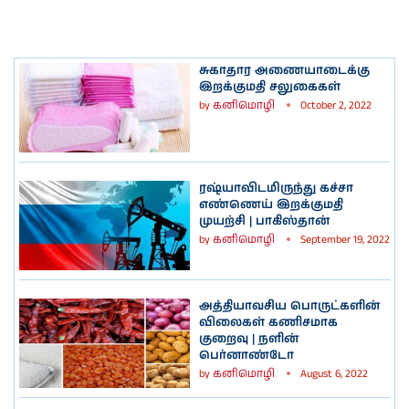
சுகாதார அணையாடைக்கு
இறக்குமதி சலுகைகள்
by
கனிமொழி
October 2, 2022
ரஷ்யாவிடமிருந்து கச்சா
எண்ணெய் இறக்குமதி
முயற்சி | பாகிஸ்தான்
by
கனிமொழி
September 19, 2022
அத்தியாவசிய பொருட்களின்
விலைகள் கணிசமாக
குறைவு | நளின்
பெர்னாண்டோ
by
கனிமொழி
August 6, 2022