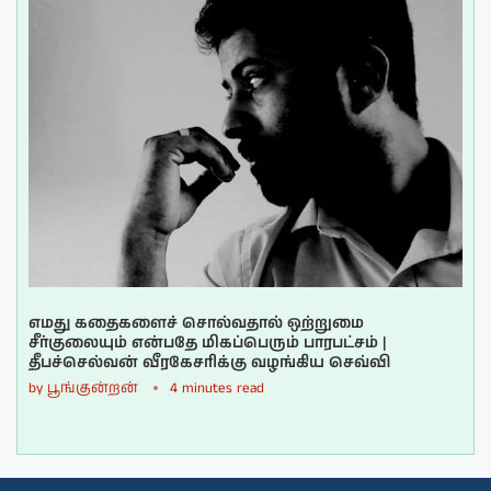
எமது கதைகளைச் சொல்வதால் ஒற்றுமை
சீர்குலையும் என்பதே மிகப்பெரும் பாரபட்சம் |
தீபச்செல்வன் வீரகேசரிக்கு வழங்கிய செவ்வி
by
பூங்குன்றன்
4 minutes read