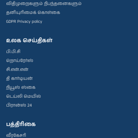
விதிமுறைகளும் நிபந்தனைகளும்
தனியுரிமைக் கொள்கை
GDPR Privacy policy
உலக செய்திகள்
பி.பி.சி
றொய்ரேர்ஸ்
சி.என்.என்
தி கார்டியன்
நியூஸ் ஸ்கை
டெய்லி மெயில்
பிரான்ஸ் 24
பத்திரிகை
வீரகேசரி