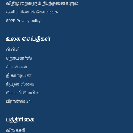
விதிமுறைகளும் நிபந்தனைகளும்
தனியுரிமைக் கொள்கை
GDPR Privacy policy
உலக செய்திகள்
பி.பி.சி
றொய்ரேர்ஸ்
சி.என்.என்
தி கார்டியன்
நியூஸ் ஸ்கை
டெய்லி மெயில்
பிரான்ஸ் 24
பத்திரிகை
வீரகேசரி