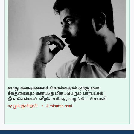
எமது கதைகளைச் சொல்வதால் ஒற்றுமை
சீர்குலையும் என்பதே மிகப்பெரும் பாரபட்சம் |
தீபச்செல்வன் வீரகேசரிக்கு வழங்கிய செவ்வி
by
பூங்குன்றன்
4 minutes read