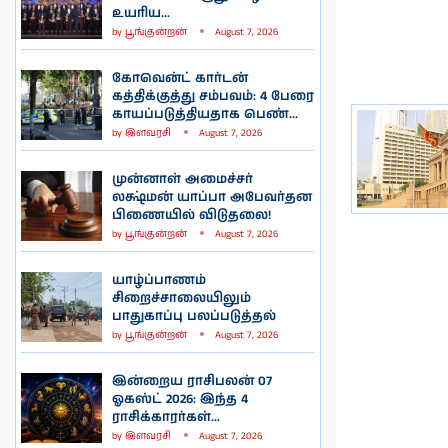
உயரிய...
by
பூங்குன்றன்
August 7, 2026
கோவென்ட் கார்டன்
கத்திக்குத்து சம்பவம்: 4 பேரை
காயப்படுத்தியதாக பெண்...
by
இளவரசி
August 7, 2026
முன்னாள் அமைச்சர்
லக்ஷ்மன் யாப்பா அபேவர்தன
பிணையில் விடுதலை!
by
பூங்குன்றன்
August 7, 2026
யாழ்ப்பாணம்
சிறைச்சாலையிலும்
பாதுகாப்பு பலப்படுத்தல்
by
பூங்குன்றன்
August 7, 2026
இன்றைய ராசிபலன் 07
ஓகஸ்ட் 2026: இந்த 4
ராசிக்காரர்கள்...
by
இளவரசி
August 7, 2026