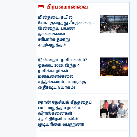
பிரபலமானவை
மின்தடை: ரயில்
போக்குவரத்து சீர்குலைவு –
இன்றைய பயண
தகவல்களை
சரிபார்க்குமாறு
அறிவுறுத்தல்
இன்றைய ராசிபலன் 07
ஓகஸ்ட் 2026: இந்த 4
ராசிக்காரர்கள்
மனஉளைச்சலை
சந்திக்கலாம்… யாருக்கு
அதிர்ஷ்ட யோகம்?
ஈரான் தேசியக் கீதத்தைப்
பாட மறுத்த ஈரானிய
வீராங்கனைகள்
ஆஸ்திரேலியாவில்
குடியுரிமை பெற்றனர்!