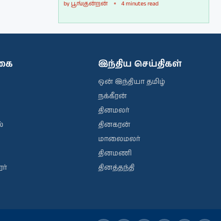
by
பூங்குன்றன்
4 minutes read
ிகை
இந்திய செய்திகள்
ஒன் இந்தியா தமிழ்
நக்கீரன்
தினமலர்
்
தினகரன்
மாலைமலர்
தினமணி
ர்
தினத்தந்தி