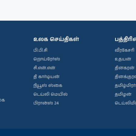
உலக செய்திகள்
பத்திர
பி.பி.சி
வீரகேசரி
றொய்ரேர்ஸ்
உதயன்
சி.என்.என்
தினகரன்
தி கார்டியன்
தினக்குரல
நியூஸ் ஸ்கை
தமிழ்மிரர்
டெய்லி மெயில்
தமிழன்
கை
பிரான்ஸ் 24
டெய்லிமிர