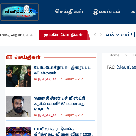
செய்திகள்
இலண்டன்
க
என்னவள்! 
Friday, August 7, 2026
முக்கிய செய்திகள்
பழைய கற்க
இந்தியவரலா
கவிதை | உ
காசாவில் போ
நல்ல சில 
பிரித்தானிய
இலங்கையில்
இலண்டனில்
Home
T
செய்திகள்
TAG:
இலங்கை
போட்டோகிராபர்- ‌ திரைப்பட
விமர்சனம்
by
பூங்குன்றன்
August 7, 2026
‘வதந்தி சீசன் 2:தி மிஸ்ட்ரி
ஆஃப் மணி” இணையத்
தொடர்...
by
பூங்குன்றன்
August 7, 2026
டயலொக் ஸ்ரீலங்கா
கிரிக்கெட் விருது விழா 2025 :