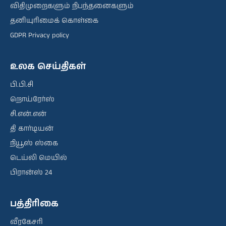
விதிமுறைகளும் நிபந்தனைகளும்
தனியுரிமைக் கொள்கை
GDPR Privacy policy
உலக செய்திகள்
பி.பி.சி
றொய்ரேர்ஸ்
சி.என்.என்
தி கார்டியன்
நியூஸ் ஸ்கை
டெய்லி மெயில்
பிரான்ஸ் 24
பத்திரிகை
வீரகேசரி