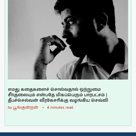
எமது கதைகளைச் சொல்வதால் ஒற்றுமை
சீர்குலையும் என்பதே மிகப்பெரும் பாரபட்சம் |
தீபச்செல்வன் வீரகேசரிக்கு வழங்கிய செவ்வி
by
பூங்குன்றன்
4 minutes read