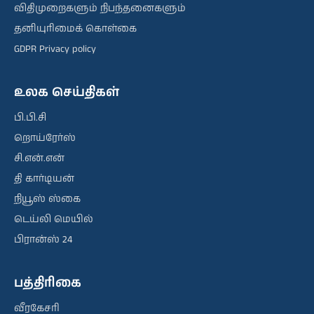
விதிமுறைகளும் நிபந்தனைகளும்
தனியுரிமைக் கொள்கை
GDPR Privacy policy
உலக செய்திகள்
பி.பி.சி
றொய்ரேர்ஸ்
சி.என்.என்
தி கார்டியன்
நியூஸ் ஸ்கை
டெய்லி மெயில்
பிரான்ஸ் 24
பத்திரிகை
வீரகேசரி