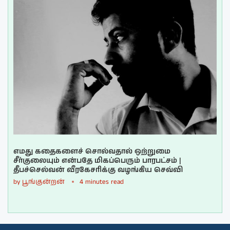
எமது கதைகளைச் சொல்வதால் ஒற்றுமை
சீர்குலையும் என்பதே மிகப்பெரும் பாரபட்சம் |
தீபச்செல்வன் வீரகேசரிக்கு வழங்கிய செவ்வி
by
பூங்குன்றன்
4 minutes read