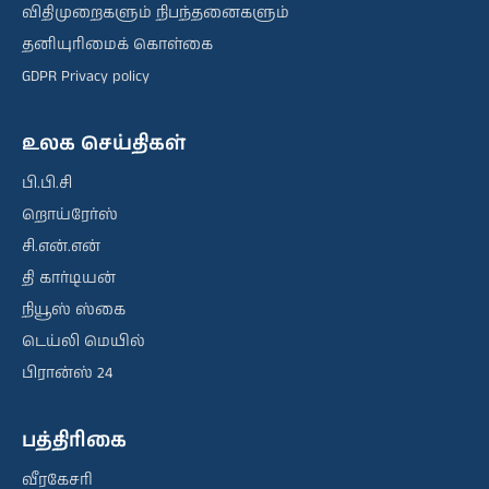
விதிமுறைகளும் நிபந்தனைகளும்
தனியுரிமைக் கொள்கை
GDPR Privacy policy
உலக செய்திகள்
பி.பி.சி
றொய்ரேர்ஸ்
சி.என்.என்
தி கார்டியன்
நியூஸ் ஸ்கை
டெய்லி மெயில்
பிரான்ஸ் 24
பத்திரிகை
வீரகேசரி