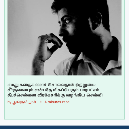
எமது கதைகளைச் சொல்வதால் ஒற்றுமை
சீர்குலையும் என்பதே மிகப்பெரும் பாரபட்சம் |
தீபச்செல்வன் வீரகேசரிக்கு வழங்கிய செவ்வி
by
பூங்குன்றன்
4 minutes read