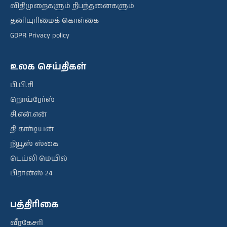
விதிமுறைகளும் நிபந்தனைகளும்
தனியுரிமைக் கொள்கை
GDPR Privacy policy
உலக செய்திகள்
பி.பி.சி
றொய்ரேர்ஸ்
சி.என்.என்
தி கார்டியன்
நியூஸ் ஸ்கை
டெய்லி மெயில்
பிரான்ஸ் 24
பத்திரிகை
வீரகேசரி