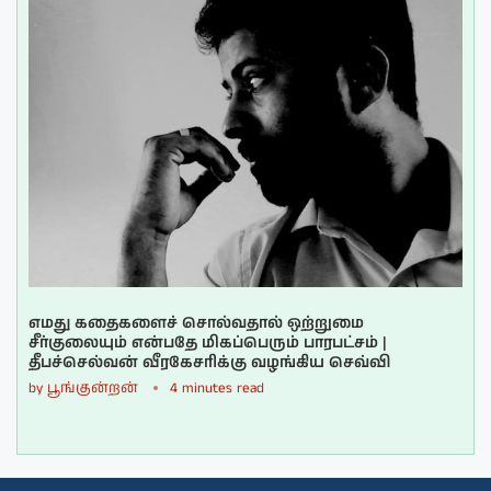
எமது கதைகளைச் சொல்வதால் ஒற்றுமை
சீர்குலையும் என்பதே மிகப்பெரும் பாரபட்சம் |
தீபச்செல்வன் வீரகேசரிக்கு வழங்கிய செவ்வி
by
பூங்குன்றன்
4 minutes read