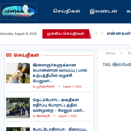
செய்திகள்
இலண்டன்
க
என்னவள்
Saturday, August 8, 2026
முக்கிய செய்திகள்
பழைய கற
இந்தியவர
கவிதை |
காசாவில் 
நல்ல சில
பிரித்தானி
இலங்கையி
இலண்டனி
Home
T
செய்திகள்
TAG:
இலங்கை
இளைஞர்களுக்கான
பொன்னான வாய்ப்பு | பால்
உற்பத்தியில் எழுச்சி
பெறுமா...
by
பூங்குன்றன்
August 7, 2026
தெட்ஃபோர்ட்: அகதிகள்
எதிர்ப்பு போராட்டத்தில்
வன்முறை – மேலும் பலர்...
by
இளவரசி
August 7, 2026
போட்டோகிராபர்- ‌ திரைப்பட