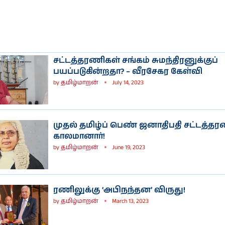
சட்டத்தரணிகள் சங்கம் சுமந்திரனுக்குப்
பயப்படுகின்றதா? – வீரசேகர கேள்வி
by
தமிழ்மாறன்
July 14, 2023
முதல் தமிழ்ப் பெண் ஜனாதிபதி சட்டத்த
காலமானார்!
by
தமிழ்மாறன்
June 19, 2023
ரணிலுக்கு ‘அபிநந்தன’ விருது!
by
தமிழ்மாறன்
March 13, 2023