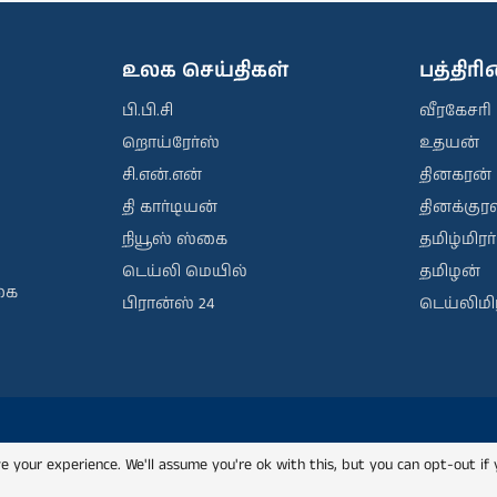
உலக செய்திகள்
பத்திர
பி.பி.சி
வீரகேசரி
றொய்ரேர்ஸ்
உதயன்
சி.என்.என்
தினகரன்
தி கார்டியன்
தினக்குரல
நியூஸ் ஸ்கை
தமிழ்மிரர்
டெய்லி மெயில்
தமிழன்
கை
பிரான்ஸ் 24
டெய்லிமிர
e your experience. We'll assume you're ok with this, but you can opt-out if 