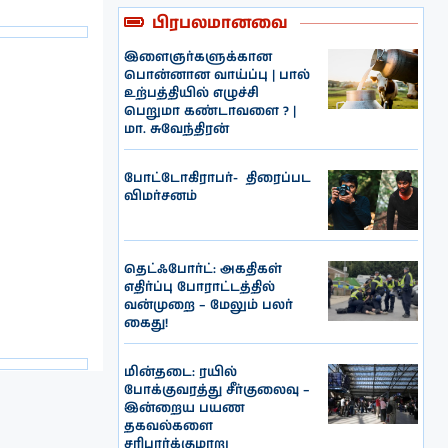
பிரபலமானவை
இளைஞர்களுக்கான
பொன்னான வாய்ப்பு | பால்
உற்பத்தியில் எழுச்சி
பெறுமா கண்டாவளை ? |
மா. சுவேந்திரன்
போட்டோகிராபர்- ‌ திரைப்பட
விமர்சனம்
தெட்ஃபோர்ட்: அகதிகள்
எதிர்ப்பு போராட்டத்தில்
வன்முறை – மேலும் பலர்
கைது!
மின்தடை: ரயில்
போக்குவரத்து சீர்குலைவு –
இன்றைய பயண
தகவல்களை
சரிபார்க்குமாறு