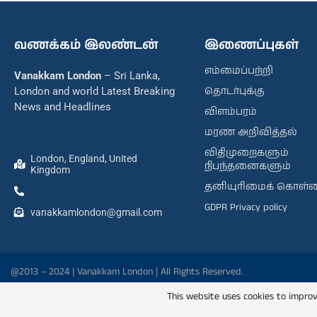
வணக்கம் இலண்டன்
இணைப்புகள்
எம்மைப்பற்றி
Vanakkam London
– Sri Lanka,
தொடர்புக்கு
London and world Latest Breaking
News and Headlines
விளம்பரம்
மரண அறிவித்தல்
விதிமுறைகளும்
London, England, United
நிபந்தனைகளும்
Kingdom
தனியுரிமைக் கொள்
GDPR Privacy policy
vanakkamlondon@gmail.com
@2013 – 2024 | Vanakkam London | All Rights Reserved.
This website uses cookies to improv