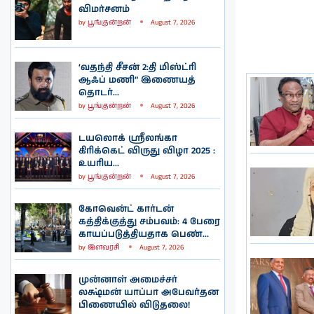
விமர்சனம்
by
பூங்குன்றன்
August 7, 2026
‘வதந்தி சீசன் 2:தி மிஸ்ட்ரி
ஆஃப் மணி” இணையத்
தொடர்...
by
பூங்குன்றன்
August 7, 2026
டயலொக் ஸ்ரீலங்கா
கிரிக்கெட் விருது விழா 2025 :
உயரிய...
by
பூங்குன்றன்
August 7, 2026
கோவென்ட் கார்டன்
கத்திக்குத்து சம்பவம்: 4 பேரை
காயப்படுத்தியதாக பெண்...
by
இளவரசி
August 7, 2026
முன்னாள் அமைச்சர்
லக்ஷ்மன் யாப்பா அபேவர்தன
பிணையில் விடுதலை!