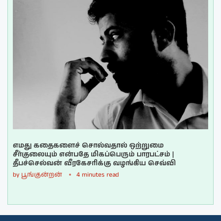
எமது கதைகளைச் சொல்வதால் ஒற்றுமை
சீர்குலையும் என்பதே மிகப்பெரும் பாரபட்சம் |
தீபச்செல்வன் வீரகேசரிக்கு வழங்கிய செவ்வி
by
பூங்குன்றன்
4 minutes read