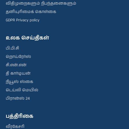
விதிமுறைகளும் நிபந்தனைகளும்
தனியுரிமைக் கொள்கை
GDPR Privacy policy
உலக செய்திகள்
பி.பி.சி
றொய்ரேர்ஸ்
சி.என்.என்
தி கார்டியன்
நியூஸ் ஸ்கை
டெய்லி மெயில்
பிரான்ஸ் 24
பத்திரிகை
வீரகேசரி