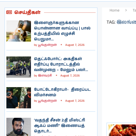
Home
T
செய்திகள்
TAG:
இலங்கை
இளைஞர்களுக்கான
பொன்னான வாய்ப்பு | பால்
உற்பத்தியில் எழுச்சி
பெறுமா...
by
பூங்குன்றன்
August 7, 2026
தெட்ஃபோர்ட்: அகதிகள்
எதிர்ப்பு போராட்டத்தில்
வன்முறை – மேலும் பலர்...
by
இளவரசி
August 7, 2026
போட்டோகிராபர்- ‌ திரைப்பட
விமர்சனம்
by
பூங்குன்றன்
August 7, 2026
‘வதந்தி சீசன் 2:தி மிஸ்ட்ரி
ஆஃப் மணி” இணையத்
தொடர்...