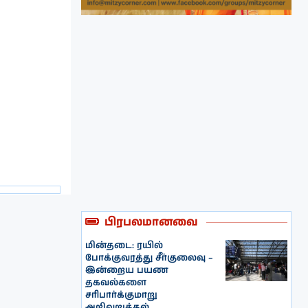
பிரபலமானவை
மின்தடை: ரயில்
போக்குவரத்து சீர்குலைவு –
இன்றைய பயண
தகவல்களை
சரிபார்க்குமாறு
அறிவுறுத்தல்