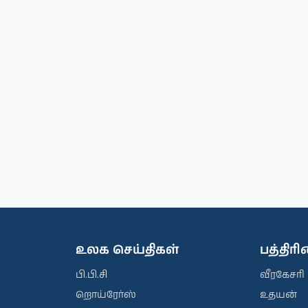
உலக செய்திகள்
பத்திர
பி.பி.சி
வீரகேசரி
றொய்ரேர்ஸ்
உதயன்