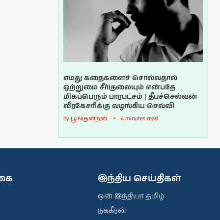
எமது கதைகளைச் சொல்வதால்
ஒற்றுமை சீர்குலையும் என்பதே
மிகப்பெரும் பாரபட்சம் | தீபச்செல்வன்
வீரகேசரிக்கு வழங்கிய செவ்வி
by
பூங்குன்றன்
4 minutes read
ிகை
இந்திய செய்திகள்
ஒன் இந்தியா தமிழ்
நக்கீரன்