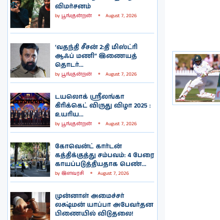
விமர்சனம்
by
பூங்குன்றன்
August 7, 2026
‘வதந்தி சீசன் 2:தி மிஸ்ட்ரி
ஆஃப் மணி” இணையத்
தொடர்...
by
பூங்குன்றன்
August 7, 2026
டயலொக் ஸ்ரீலங்கா
கிரிக்கெட் விருது விழா 2025 :
உயரிய...
by
பூங்குன்றன்
August 7, 2026
கோவென்ட் கார்டன்
கத்திக்குத்து சம்பவம்: 4 பேரை
காயப்படுத்தியதாக பெண்...
by
இளவரசி
August 7, 2026
முன்னாள் அமைச்சர்
லக்ஷ்மன் யாப்பா அபேவர்தன
பிணையில் விடுதலை!