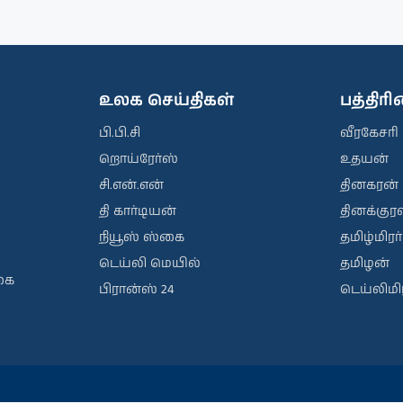
உலக செய்திகள்
பத்திர
பி.பி.சி
வீரகேசரி
றொய்ரேர்ஸ்
உதயன்
சி.என்.என்
தினகரன்
தி கார்டியன்
தினக்குரல
நியூஸ் ஸ்கை
தமிழ்மிரர்
டெய்லி மெயில்
தமிழன்
கை
பிரான்ஸ் 24
டெய்லிமிர