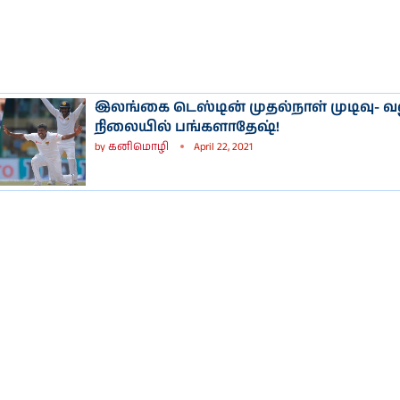
இலங்கை டெஸ்டின் முதல்நாள் முடிவு-
நிலையில் பங்களாதேஷ்!
by
கனிமொழி
April 22, 2021