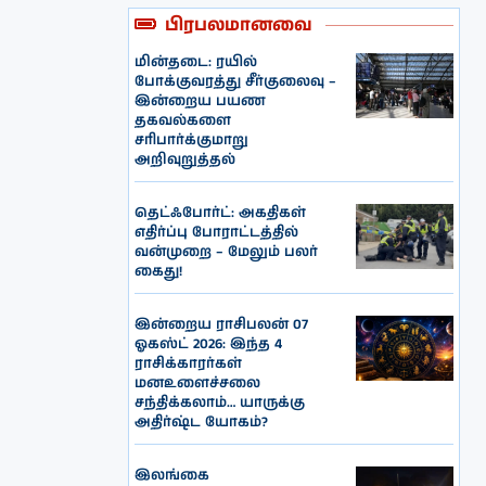
பிரபலமானவை
மின்தடை: ரயில்
போக்குவரத்து சீர்குலைவு –
இன்றைய பயண
தகவல்களை
சரிபார்க்குமாறு
அறிவுறுத்தல்
தெட்ஃபோர்ட்: அகதிகள்
எதிர்ப்பு போராட்டத்தில்
வன்முறை – மேலும் பலர்
கைது!
இன்றைய ராசிபலன் 07
ஓகஸ்ட் 2026: இந்த 4
ராசிக்காரர்கள்
மனஉளைச்சலை
சந்திக்கலாம்… யாருக்கு
அதிர்ஷ்ட யோகம்?
இலங்கை