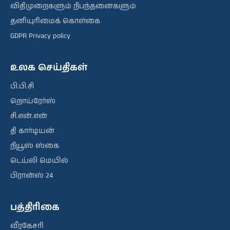
விதிமுறைகளும் நிபந்தனைகளும்
தனியுரிமைக் கொள்கை
GDPR Privacy policy
உலக செய்திகள்
பி.பி.சி
றொய்ரேர்ஸ்
சி.என்.என்
தி கார்டியன்
நியூஸ் ஸ்கை
டெய்லி மெயில்
பிரான்ஸ் 24
பத்திரிகை
வீரகேசரி