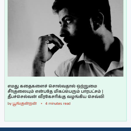
எமது கதைகளைச் சொல்வதால் ஒற்றுமை
சீர்குலையும் என்பதே மிகப்பெரும் பாரபட்சம் |
தீபச்செல்வன் வீரகேசரிக்கு வழங்கிய செவ்வி
by
பூங்குன்றன்
4 minutes read