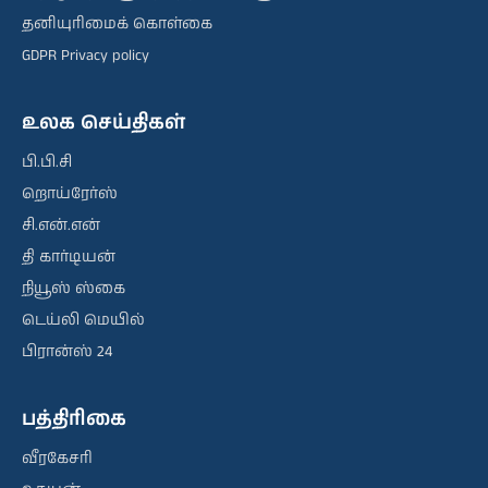
தனியுரிமைக் கொள்கை
GDPR Privacy policy
உலக செய்திகள்
பி.பி.சி
றொய்ரேர்ஸ்
சி.என்.என்
தி கார்டியன்
நியூஸ் ஸ்கை
டெய்லி மெயில்
பிரான்ஸ் 24
பத்திரிகை
வீரகேசரி