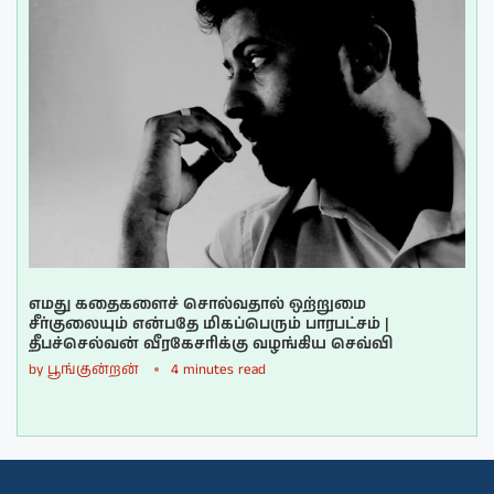
எமது கதைகளைச் சொல்வதால் ஒற்றுமை
சீர்குலையும் என்பதே மிகப்பெரும் பாரபட்சம் |
தீபச்செல்வன் வீரகேசரிக்கு வழங்கிய செவ்வி
by
பூங்குன்றன்
4 minutes read