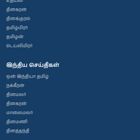
உதயன்
தினகரன்
தினக்குரல்
தமிழ்மிரர்
தமிழன்
டெய்லிமிரர்
இந்திய செய்திகள்
ஒன் இந்தியா தமிழ்
நக்கீரன்
தினமலர்
தினகரன்
மாலைமலர்
தினமணி
தினத்தந்தி