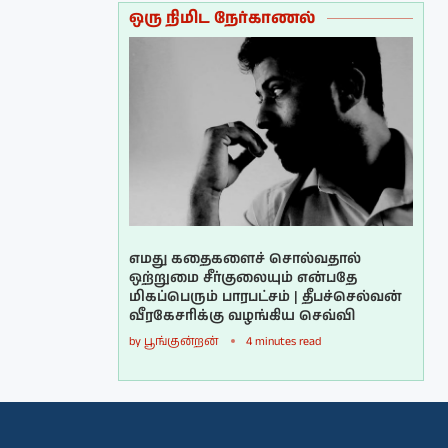
ஒரு நிமிட நேர்காணல்
எமது கதைகளைச் சொல்வதால்
ஒற்றுமை சீர்குலையும் என்பதே
மிகப்பெரும் பாரபட்சம் | தீபச்செல்வன்
வீரகேசரிக்கு வழங்கிய செவ்வி
by
பூங்குன்றன்
4 minutes read