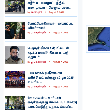
எதிர்ப்பு போராட்டத்தில்
வன்முறை – மேலும் பலர்...
by
இளவரசி
August 7, 2026
போட்டோகிராபர்- ‌ திரைப்பட
விமர்சனம்
by
பூங்குன்றன்
August 7, 2026
‘வதந்தி சீசன் 2:தி மிஸ்ட்ரி
ஆஃப் மணி” இணையத்
தொடர்...
by
பூங்குன்றன்
August 7, 2026
டயலொக் ஸ்ரீலங்கா
கிரிக்கெட் விருது விழா 2025 :
உயரிய...
by
பூங்குன்றன்
August 7, 2026
கோவென்ட் கார்டன்
கத்திக்குத்து சம்பவம்: 4 பேரை
காயப்படுத்தியதாக பெண்...