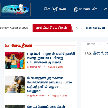
செய்திகள்
இலண்டன்
க
என்னவள்!
Sunday, August 9, 2026
முக்கிய செய்திகள்
பழைய கற்
இந்தியவரல
கவிதை | 
காசாவில் ப
நல்ல சில 
பிரித்தானிய
இலங்கையில்
இலண்டனில
Home
T
செய்திகள்
TAG:
இலங்கை
எடின்பரோ முதல் கிளிநொச்சி
வரை: தாயார் பயின்ற
பாடசாலைக்கு மகன்...
by
இளவரசி
August 9, 2026
இளைஞர்களுக்கான
பொன்னான வாய்ப்பு | பால்
உற்பத்தியில் எழுச்சி
பெறுமா...
by
பூங்குன்றன்
August 7, 2026
தெட்ஃபோர்ட்: அகதிகள்