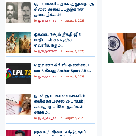
குட்டிமணி – தங்கத்துரைக்கு
சிலை அமைப்பதற்கான
தடை நீக்கம்!
by
பூங்குன்றன்
August 5, 2026
ஓகஸ்ட் 7ஆம் திகதி ஜீ 5
டிஜிட்டல் தளத்தில்
வெளியாகும்...
by
பூங்குன்றன்
August 5, 2026
ஜெவ்னா கிங்ஸ் அணியை
வாங்கியது Anchor Sport AB :...
by
பூங்குன்றன்
August 5, 2026
நான்கு மாகாணங்களில்
எலிக்காய்ச்சல் அபாயம் |
சுகாதார பரிசோதகர்கள்
சங்கம்...
by
பூங்குன்றன்
August 5, 2026
ஜனாதிபதியை சந்தித்தார்