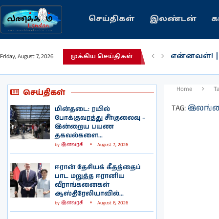
செய்திகள்
இலண்டன்
க
என்னவள்! 
Friday, August 7, 2026
முக்கிய செய்திகள்
பழைய கற்க
இந்தியவரலா
கவிதை | உ
காசாவில் போ
நல்ல சில 
பிரித்தானிய
இலங்கையில்
இலண்டனில்
Home
T
செய்திகள்
TAG:
இலங்கை
மின்தடை: ரயில்
போக்குவரத்து சீர்குலைவு –
இன்றைய பயண
தகவல்களை...
by
இளவரசி
August 7, 2026
ஈரான் தேசியக் கீதத்தைப்
பாட மறுத்த ஈரானிய
வீராங்கனைகள்
ஆஸ்திரேலியாவில்...
by
இளவரசி
August 6, 2026