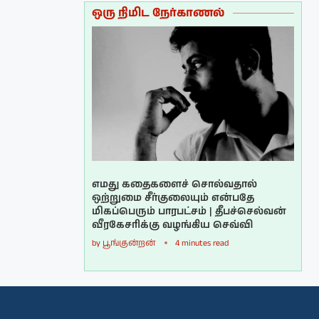
ஒரு நிமிட நேர்காணல்
எமது கதைகளைச் சொல்வதால்
ஒற்றுமை சீர்குலையும் என்பதே
மிகப்பெரும் பாரபட்சம் | தீபச்செல்வன்
வீரகேசரிக்கு வழங்கிய செவ்வி
by
பூங்குன்றன்
4 minutes read