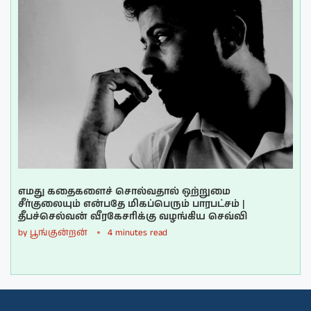
எமது கதைகளைச் சொல்வதால் ஒற்றுமை
சீர்குலையும் என்பதே மிகப்பெரும் பாரபட்சம் |
தீபச்செல்வன் வீரகேசரிக்கு வழங்கிய செவ்வி
by
பூங்குன்றன்
4 minutes read