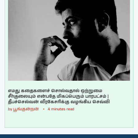
எமது கதைகளைச் சொல்வதால் ஒற்றுமை
சீர்குலையும் என்பதே மிகப்பெரும் பாரபட்சம் |
தீபச்செல்வன் வீரகேசரிக்கு வழங்கிய செவ்வி
by
பூங்குன்றன்
4 minutes read