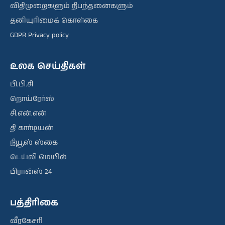
விதிமுறைகளும் நிபந்தனைகளும்
தனியுரிமைக் கொள்கை
GDPR Privacy policy
உலக செய்திகள்
பி.பி.சி
றொய்ரேர்ஸ்
சி.என்.என்
தி கார்டியன்
நியூஸ் ஸ்கை
டெய்லி மெயில்
பிரான்ஸ் 24
பத்திரிகை
வீரகேசரி